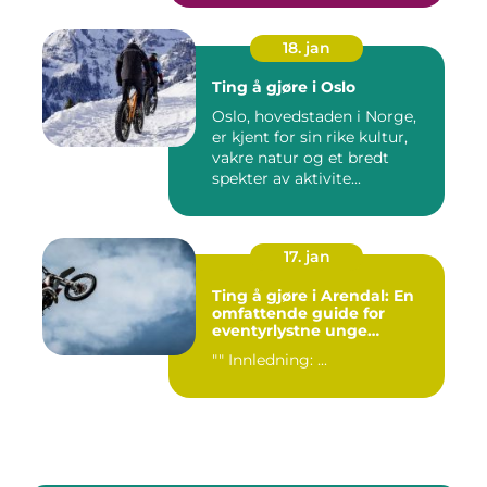
18. jan
Ting å gjøre i Oslo
Oslo, hovedstaden i Norge,
er kjent for sin rike kultur,
vakre natur og et bredt
spekter av aktivite...
17. jan
Ting å gjøre i Arendal: En
omfattende guide for
eventyrlystne unge
mennesker
"" Innledning: ...