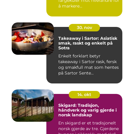
fargekuler mot hverandre for
å markere...
30. nov
Takeaway i Sartor: Asiatisk
smak, raskt og enkelt på
Sotra
Enkelt forklart betyr
takeaway i Sartor rask, fersk
og smakfull mat som hentes
på Sartor Sente...
14. okt
Skigard: Tradisjon,
håndverk og varig gjerde i
norsk landskap
En skigard er et tradisjonelt
norsk gjerde av tre. Gjerdene