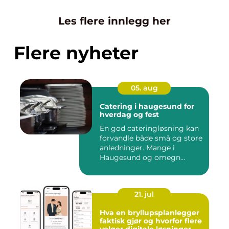
Les flere innlegg her
Flere nyheter
05. aug
Catering i haugesund for
hverdag og fest
En god cateringløsning kan
forvandle både små og store
anledninger. Mange i
Haugesund og omegn
ønske...
21. jul
Hva en bryllupsplanlegger
faktisk gjør og hvorfor flere