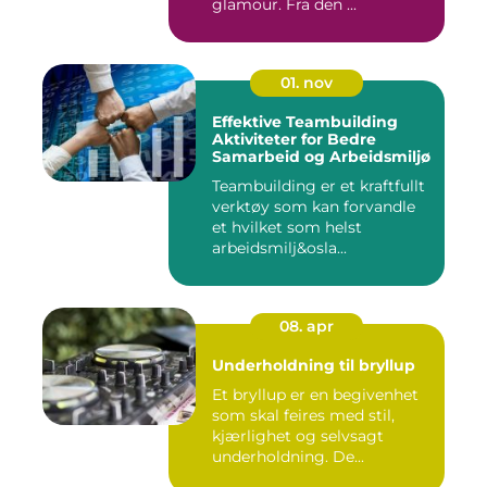
glamour. Fra den ...
01. nov
Effektive Teambuilding
Aktiviteter for Bedre
Samarbeid og Arbeidsmiljø
Teambuilding er et kraftfullt
verktøy som kan forvandle
et hvilket som helst
arbeidsmilj&osla...
08. apr
Underholdning til bryllup
Et bryllup er en begivenhet
som skal feires med stil,
kjærlighet og selvsagt
underholdning. De...