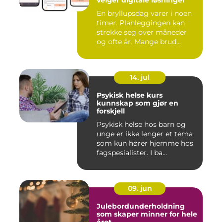
velger digitale løsninger
En bryllupsdag varer i noen
timer. Planleggingen kan
strekke seg over måneder
og ofte år. Mange brud...
14. jul
Psykisk helse kurs
kunnskap som gjør en
forskjell
Psykisk helse hos barn og
unge er ikke lenger et tema
som kun hører hjemme hos
fagspesialister. I ba...
09. jun
Julebordunderholdning
som skaper minner for hele