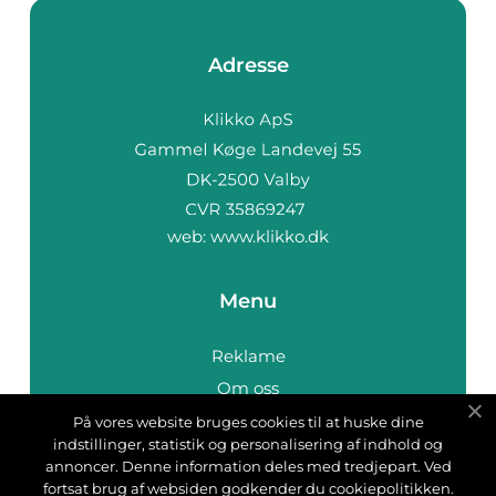
Adresse
web:
www.klikko.dk
Menu
Reklame
Om oss
Cookies
På vores website bruges cookies til at huske dine
indstillinger, statistik og personalisering af indhold og
Kontakt Oss
annoncer. Denne information deles med tredjepart. Ved
Sitemap
fortsat brug af websiden godkender du cookiepolitikken.