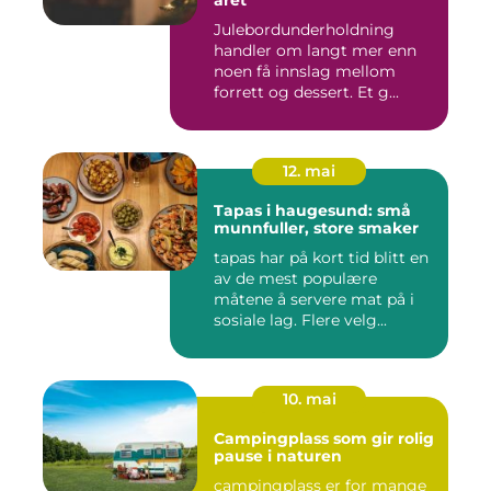
året
Julebordunderholdning
handler om langt mer enn
noen få innslag mellom
forrett og dessert. Et g...
12. mai
Tapas i haugesund: små
munnfuller, store smaker
tapas har på kort tid blitt en
av de mest populære
måtene å servere mat på i
sosiale lag. Flere velg...
10. mai
Campingplass som gir rolig
pause i naturen
campingplass er for mange