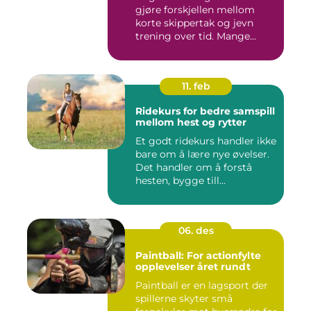
gjøre forskjellen mellom
korte skippertak og jevn
trening over tid. Mange...
11. feb
Ridekurs for bedre samspill
mellom hest og rytter
Et godt ridekurs handler ikke
bare om å lære nye øvelser.
Det handler om å forstå
hesten, bygge till...
06. des
Paintball: For actionfylte
opplevelser året rundt
Paintball er en lagsport der
spillerne skyter små