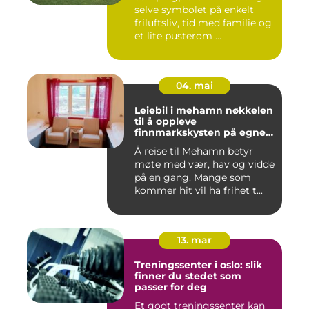
selve symbolet på enkelt
friluftsliv, tid med familie og
et lite pusterom ...
04. mai
Leiebil i mehamn nøkkelen
til å oppleve
finnmarkskysten på egne
premisser
Å reise til Mehamn betyr
møte med vær, hav og vidde
på en gang. Mange som
kommer hit vil ha frihet t...
13. mar
Treningssenter i oslo: slik
finner du stedet som
passer for deg
Et godt treningssenter kan