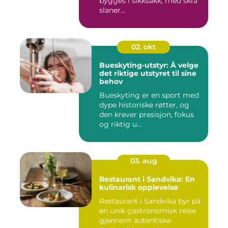
bygges i sikksakk, med skrå
slaner...
02. okt
Bueskyting-utstyr: Å velge
det riktige utstyret til sine
behov
Bueskyting er en sport med
dype historiske røtter, og
den krever presisjon, fokus
og riktig u...
03. aug
Restaurant i Sandvika: En
kulinarisk opplevelse
Restaurant i Sandvika byr på
en unik gastronomisk reise
gjennom autentiske