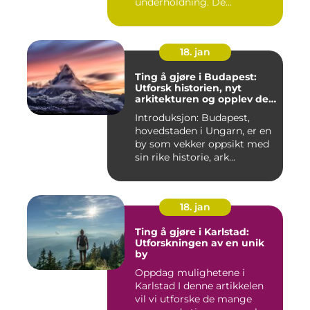
underholdning. De...
18. jan
Ting å gjøre i Budapest:
Utforsk historien, nyt
arkitekturen og opplev det
pulserende nattelivet
Introduksjon: Budapest,
hovedstaden i Ungarn, er en
by som vekker oppsikt med
sin rike historie, ark...
18. jan
Ting å gjøre i Karlstad:
Utforskningen av en unik
by
Oppdag mulighetene i
Karlstad I denne artikkelen
vil vi utforske de mange