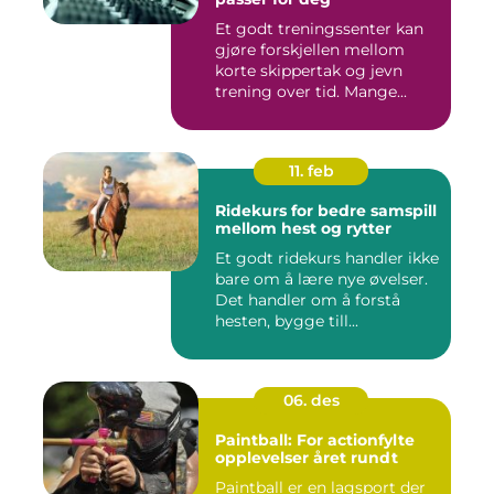
Et godt treningssenter kan
gjøre forskjellen mellom
korte skippertak og jevn
trening over tid. Mange...
11. feb
Ridekurs for bedre samspill
mellom hest og rytter
Et godt ridekurs handler ikke
bare om å lære nye øvelser.
Det handler om å forstå
hesten, bygge till...
06. des
Paintball: For actionfylte
opplevelser året rundt
Paintball er en lagsport der