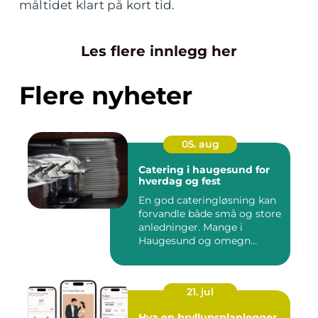
måltidet klart på kort tid.
Les flere innlegg her
Flere nyheter
05. aug
Catering i haugesund for
hverdag og fest
En god cateringløsning kan
forvandle både små og store
anledninger. Mange i
Haugesund og omegn
ønske...
21. jul
Hva en bryllupsplanlegger