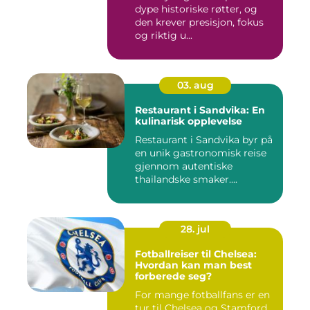
dype historiske røtter, og
den krever presisjon, fokus
og riktig u...
03. aug
Restaurant i Sandvika: En
kulinarisk opplevelse
Restaurant i Sandvika byr på
en unik gastronomisk reise
gjennom autentiske
thailandske smaker....
28. jul
Fotballreiser til Chelsea:
Hvordan kan man best
forberede seg?
For mange fotballfans er en
tur til Chelsea og Stamford