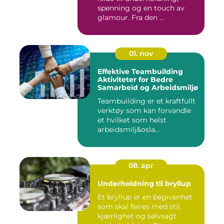
spenning og en touch av
glamour. Fra den ...
01. nov
Effektive Teambuilding
Aktiviteter for Bedre
Samarbeid og Arbeidsmiljø
Teambuilding er et kraftfullt
verktøy som kan forvandle
et hvilket som helst
arbeidsmilj&osla...
08. apr
Underholdning til bryllup
Et bryllup er en begivenhet
som skal feires med stil,
kjærlighet og selvsagt