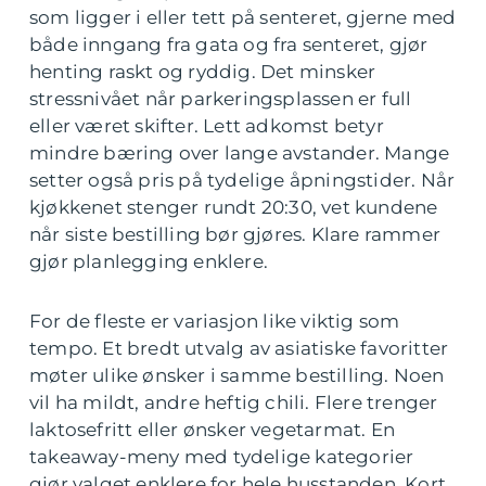
som ligger i eller tett på senteret, gjerne med
både inngang fra gata og fra senteret, gjør
henting raskt og ryddig. Det minsker
stressnivået når parkeringsplassen er full
eller været skifter. Lett adkomst betyr
mindre bæring over lange avstander. Mange
setter også pris på tydelige åpningstider. Når
kjøkkenet stenger rundt 20:30, vet kundene
når siste bestilling bør gjøres. Klare rammer
gjør planlegging enklere.
For de fleste er variasjon like viktig som
tempo. Et bredt utvalg av asiatiske favoritter
møter ulike ønsker i samme bestilling. Noen
vil ha mildt, andre heftig chili. Flere trenger
laktosefritt eller ønsker vegetarmat. En
takeaway-meny med tydelige kategorier
gjør valget enklere for hele husstanden. Kort