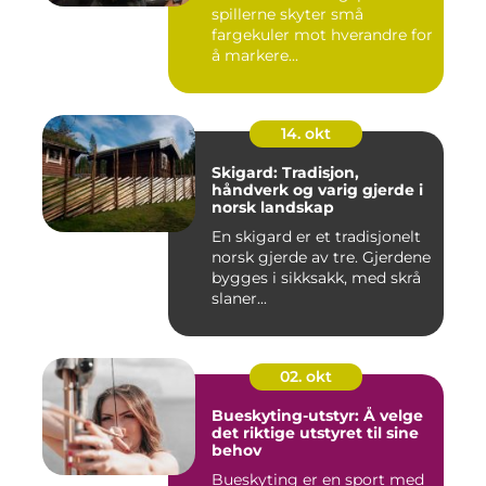
spillerne skyter små
fargekuler mot hverandre for
å markere...
14. okt
Skigard: Tradisjon,
håndverk og varig gjerde i
norsk landskap
En skigard er et tradisjonelt
norsk gjerde av tre. Gjerdene
bygges i sikksakk, med skrå
slaner...
02. okt
Bueskyting-utstyr: Å velge
det riktige utstyret til sine
behov
Bueskyting er en sport med