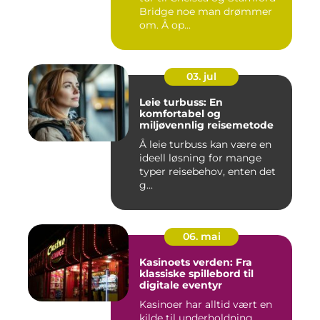
Bridge noe man drømmer
om. Å op...
03. jul
Leie turbuss: En
komfortabel og
miljøvennlig reisemetode
Å leie turbuss kan være en
ideell løsning for mange
typer reisebehov, enten det
g...
06. mai
Kasinoets verden: Fra
klassiske spillebord til
digitale eventyr
Kasinoer har alltid vært en
kilde til underholdning,