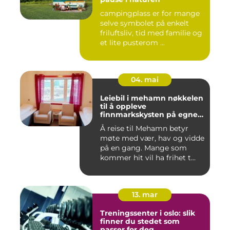
campingplass er for mange
selve symbolet på enkelt
friluftsliv, tid med familie og
et lite pusterom ...
04. mai
Leiebil i mehamn nøkkelen
til å oppleve
finnmarkskysten på egne
premisser
Å reise til Mehamn betyr
møte med vær, hav og vidde
på en gang. Mange som
kommer hit vil ha frihet t...
13. mar
Treningssenter i oslo: slik
finner du stedet som
passer for deg