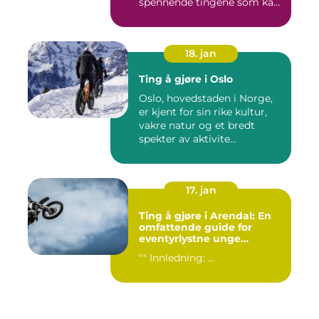
spennende tingene som kan
...
18. jan
Ting å gjøre i Oslo
Oslo, hovedstaden i Norge,
er kjent for sin rike kultur,
vakre natur og et bredt
spekter av aktivite...
17. jan
Ting å gjøre i Arendal: En
omfattende guide for
eventyrlystne unge
mennesker
"" Innledning: ...