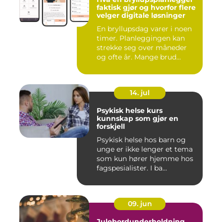
faktisk gjør og hvorfor flere
velger digitale løsninger
En bryllupsdag varer i noen
timer. Planleggingen kan
strekke seg over måneder
og ofte år. Mange brud...
14. jul
Psykisk helse kurs
kunnskap som gjør en
forskjell
Psykisk helse hos barn og
unge er ikke lenger et tema
som kun hører hjemme hos
fagspesialister. I ba...
09. jun
Julebordunderholdning