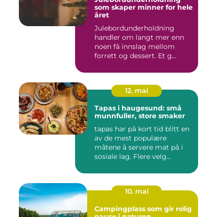
som skaper minner for hele
året
Julebordunderholdning
handler om langt mer enn
noen få innslag mellom
forrett og dessert. Et g...
12. mai
Tapas i haugesund: små
munnfuller, store smaker
tapas har på kort tid blitt en
av de mest populære
måtene å servere mat på i
sosiale lag. Flere velg...
10. mai
Campingplass som gir rolig
pause i naturen