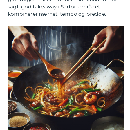
sagt: god takeaway i Sartor-området
kombinerer nærhet, tempo og bredde.