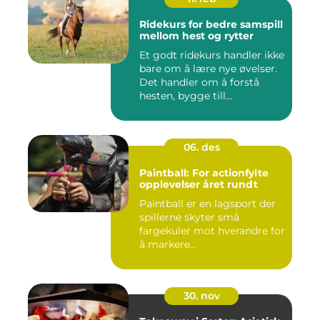
Ridekurs for bedre samspill
mellom hest og rytter
Et godt ridekurs handler ikke
bare om å lære nye øvelser.
Det handler om å forstå
hesten, bygge till...
06. des
Paintball: For actionfylte
opplevelser året rundt
Paintball er en lagsport der
spillerne skyter små
fargekuler mot hverandre for
å markere...
30. nov