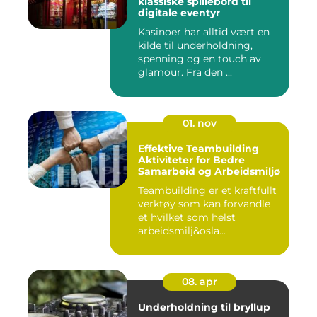
klassiske spillebord til
digitale eventyr
Kasinoer har alltid vært en
kilde til underholdning,
spenning og en touch av
glamour. Fra den ...
01. nov
Effektive Teambuilding
Aktiviteter for Bedre
Samarbeid og Arbeidsmiljø
Teambuilding er et kraftfullt
verktøy som kan forvandle
et hvilket som helst
arbeidsmilj&osla...
08. apr
Underholdning til bryllup