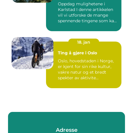
Oppdag mulighetene i
Karlstad I denne artikkelen
vil vi utforske de mange
spennende tingene som kan
...
18. jan
Ting å gjøre i Oslo
Oslo, hovedstaden i Norge,
er kjent for sin rike kultur,
vakre natur og et bredt
spekter av aktivite...
Adresse