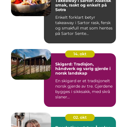
Takeaway i Sartor: Asiatisk
smak, raskt og enkelt på
Sotra
Enkelt forklart betyr
takeaway i Sartor rask, fersk
og smakfull mat som hentes
på Sartor Sente...
14. okt
Skigard: Tradisjon,
håndverk og varig gjerde i
norsk landskap
En skigard er et tradisjonelt
norsk gjerde av tre. Gjerdene
bygges i sikksakk, med skrå
slaner...
02. okt