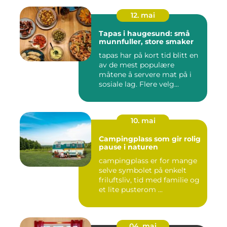
12. mai
Tapas i haugesund: små
munnfuller, store smaker
tapas har på kort tid blitt en
av de mest populære
måtene å servere mat på i
sosiale lag. Flere velg...
10. mai
Campingplass som gir rolig
pause i naturen
campingplass er for mange
selve symbolet på enkelt
friluftsliv, tid med familie og
et lite pusterom ...
04. mai