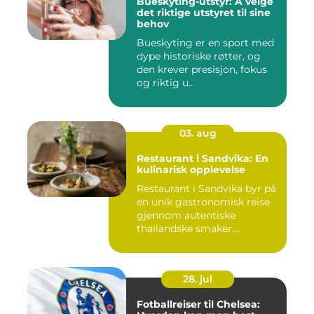
Bueskyting-utstyr: Å velge
det riktige utstyret til sine
behov
Bueskyting er en sport med
dype historiske røtter, og
den krever presisjon, fokus
og riktig u...
03. aug
Restaurant i Sandvika: En
kulinarisk opplevelse
Restaurant i Sandvika byr på
en unik gastronomisk reise
gjennom autentiske
thailandske smaker....
28. jul
Fotballreiser til Chelsea: