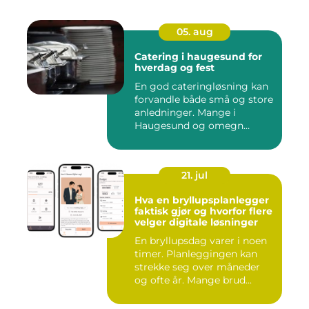
05. aug
Catering i haugesund for
hverdag og fest
En god cateringløsning kan
forvandle både små og store
anledninger. Mange i
Haugesund og omegn
ønske...
21. jul
Hva en bryllupsplanlegger
faktisk gjør og hvorfor flere
velger digitale løsninger
En bryllupsdag varer i noen
timer. Planleggingen kan
strekke seg over måneder
og ofte år. Mange brud...