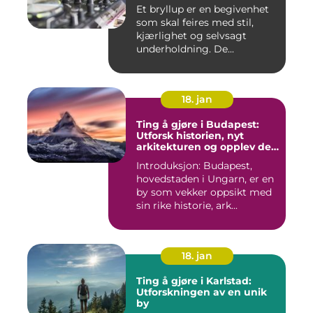
Et bryllup er en begivenhet
som skal feires med stil,
kjærlighet og selvsagt
underholdning. De...
18. jan
Ting å gjøre i Budapest:
Utforsk historien, nyt
arkitekturen og opplev det
pulserende nattelivet
Introduksjon: Budapest,
hovedstaden i Ungarn, er en
by som vekker oppsikt med
sin rike historie, ark...
18. jan
Ting å gjøre i Karlstad:
Utforskningen av en unik
by