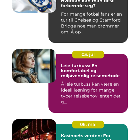
Hvordan kan man best
forberede seg?
For mange fotballfans er en
tur til Chelsea og Stamford
Bridge noe man drømmer
om. Å op...
03. jul
Leie turbuss: En
komfortabel og
miljøvennlig reisemetode
Å leie turbuss kan være en
ideell løsning for mange
typer reisebehov, enten det
g...
06. mai
Kasinoets verden: Fra