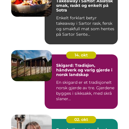
Takeaway i Sartor: Asiatisk
smak, raskt og enkelt på
Sotra
Enkelt forklart betyr
takeaway i Sartor rask, fersk
og smakfull mat som hentes
på Sartor Sente...
14. okt
Skigard: Tradisjon,
håndverk og varig gjerde i
norsk landskap
En skigard er et tradisjonelt
norsk gjerde av tre. Gjerdene
bygges i sikksakk, med skrå
slaner...
02. okt