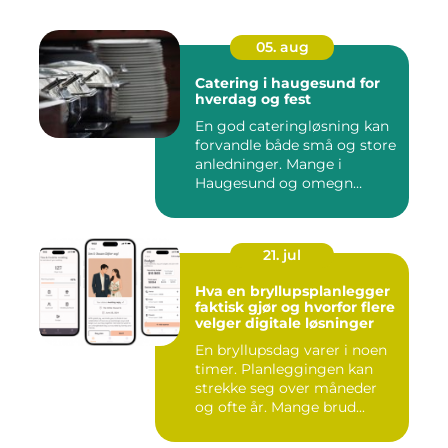
05. aug
Catering i haugesund for
hverdag og fest
En god cateringløsning kan
forvandle både små og store
anledninger. Mange i
Haugesund og omegn
ønske...
21. jul
Hva en bryllupsplanlegger
faktisk gjør og hvorfor flere
velger digitale løsninger
En bryllupsdag varer i noen
timer. Planleggingen kan
strekke seg over måneder
og ofte år. Mange brud...