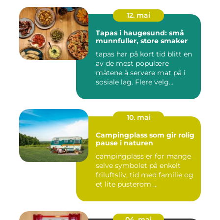
12. mai
Tapas i haugesund: små
munnfuller, store smaker
tapas har på kort tid blitt en
av de mest populære
måtene å servere mat på i
sosiale lag. Flere velg...
10. mai
Campingplass som gir rolig
pause i naturen
campingplass er for mange
selve symbolet på enkelt
friluftsliv, tid med familie og
et lite pusterom ...
04. mai