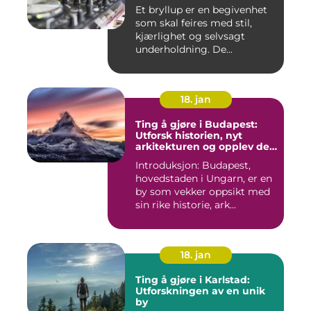
Et bryllup er en begivenhet
som skal feires med stil,
kjærlighet og selvsagt
underholdning. De...
18. jan
Ting å gjøre i Budapest:
Utforsk historien, nyt
arkitekturen og opplev det
pulserende nattelivet
Introduksjon: Budapest,
hovedstaden i Ungarn, er en
by som vekker oppsikt med
sin rike historie, ark...
18. jan
Ting å gjøre i Karlstad:
Utforskningen av en unik
by