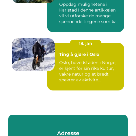
Oppdag mulighetene i
Karlstad I denne artikkelen
vil vi utforske de mange
spennende tingene som kan
...
18. jan
Ting å gjøre i Oslo
Oslo, hovedstaden i Norge,
er kjent for sin rike kultur,
vakre natur og et bredt
spekter av aktivite...
Adresse