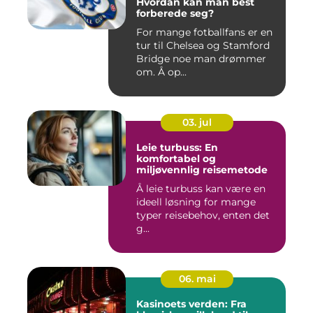
Hvordan kan man best
forberede seg?
For mange fotballfans er en
tur til Chelsea og Stamford
Bridge noe man drømmer
om. Å op...
03. jul
Leie turbuss: En
komfortabel og
miljøvennlig reisemetode
Å leie turbuss kan være en
ideell løsning for mange
typer reisebehov, enten det
g...
06. mai
Kasinoets verden: Fra