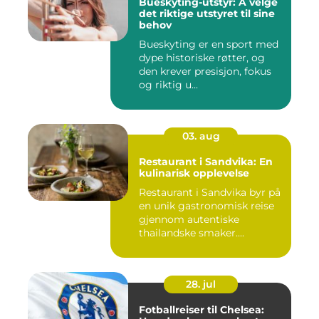
Bueskyting-utstyr: Å velge
det riktige utstyret til sine
behov
Bueskyting er en sport med
dype historiske røtter, og
den krever presisjon, fokus
og riktig u...
03. aug
Restaurant i Sandvika: En
kulinarisk opplevelse
Restaurant i Sandvika byr på
en unik gastronomisk reise
gjennom autentiske
thailandske smaker....
28. jul
Fotballreiser til Chelsea: