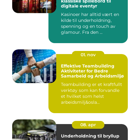
klassiske spillebord til
digitale eventyr
Kasinoer har alltid vært en
kilde til underholdning,
spenning og en touch av
glamour. Fra den ...
01. nov
Effektive Teambuilding
Aktiviteter for Bedre
Samarbeid og Arbeidsmiljø
Teambuilding er et kraftfullt
verktøy som kan forvandle
et hvilket som helst
arbeidsmilj&osla...
08. apr
Underholdning til bryllup