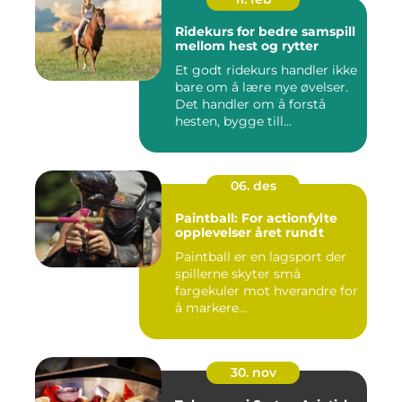
Ridekurs for bedre samspill
mellom hest og rytter
Et godt ridekurs handler ikke
bare om å lære nye øvelser.
Det handler om å forstå
hesten, bygge till...
06. des
Paintball: For actionfylte
opplevelser året rundt
Paintball er en lagsport der
spillerne skyter små
fargekuler mot hverandre for
å markere...
30. nov