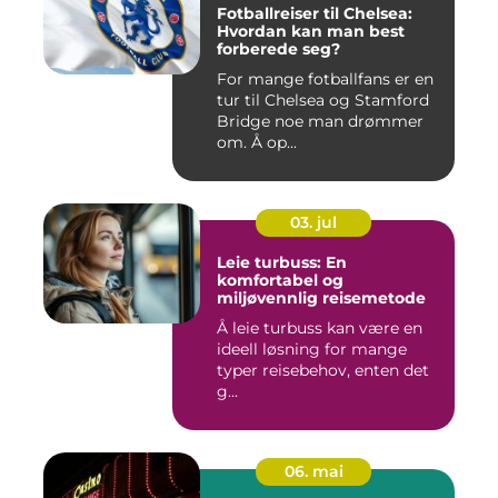
Fotballreiser til Chelsea:
Hvordan kan man best
forberede seg?
For mange fotballfans er en
tur til Chelsea og Stamford
Bridge noe man drømmer
om. Å op...
03. jul
Leie turbuss: En
komfortabel og
miljøvennlig reisemetode
Å leie turbuss kan være en
ideell løsning for mange
typer reisebehov, enten det
g...
06. mai