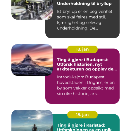
Underholdning til bryllup
Et bryllup er en begivenhet
som skal feires med stil,
kjærlighet og selvsagt
underholdning. De...
18. jan
Ting å gjøre i Budapest:
Utforsk historien, nyt
arkitekturen og opplev det
pulserende nattelivet
Introduksjon: Budapest,
hovedstaden i Ungarn, er en
by som vekker oppsikt med
sin rike historie, ark...
18. jan
Ting å gjøre i Karlstad:
Utforskningen av en unik