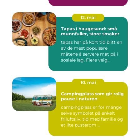
12. mai
Tapas i haugesund: små
munnfuller, store smaker
tapas har på kort tid blitt en
av de mest populære
måtene å servere mat på i
sosiale lag. Flere velg...
10. mai
Campingplass som gir rolig
pause i naturen
campingplass er for mange
selve symbolet på enkelt
friluftsliv, tid med familie og
et lite pusterom ...