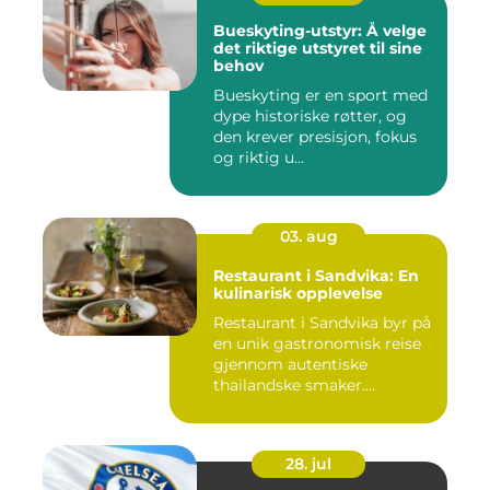
Bueskyting-utstyr: Å velge
det riktige utstyret til sine
behov
Bueskyting er en sport med
dype historiske røtter, og
den krever presisjon, fokus
og riktig u...
03. aug
Restaurant i Sandvika: En
kulinarisk opplevelse
Restaurant i Sandvika byr på
en unik gastronomisk reise
gjennom autentiske
thailandske smaker....
28. jul