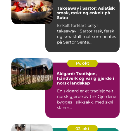
Takeaway i Sartor: Asiatisk
smak, raskt og enkelt på
Sotra
Enkelt forklart betyr
takeaway i Sartor rask, fersk
og smakfull mat som hentes
på Sartor Sente...
14. okt
Skigard: Tradisjon,
håndverk og varig gjerde i
norsk landskap
En skigard er et tradisjonelt
norsk gjerde av tre. Gjerdene
bygges i sikksakk, med skrå
slaner...
02. okt