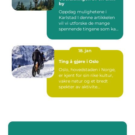
by
Oppdag mulighetene i
Karlstad I denne artikkelen
vil vi utforske de mange
spennende tingene som kan
...
18. jan
Ting å gjøre i Oslo
Oslo, hovedstaden i Norge,
er kjent for sin rike kultur,
vakre natur og et bredt
spekter av aktivite...