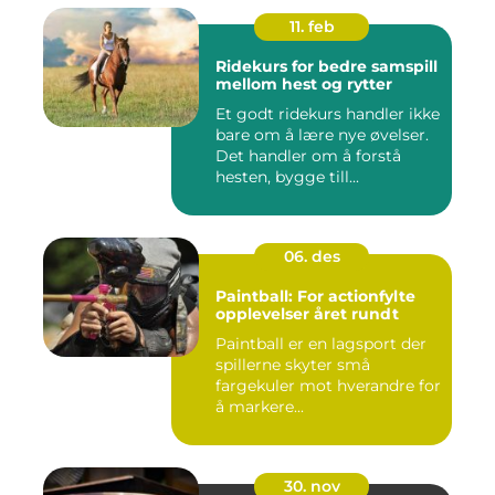
11. feb
Ridekurs for bedre samspill
mellom hest og rytter
Et godt ridekurs handler ikke
bare om å lære nye øvelser.
Det handler om å forstå
hesten, bygge till...
06. des
Paintball: For actionfylte
opplevelser året rundt
Paintball er en lagsport der
spillerne skyter små
fargekuler mot hverandre for
å markere...
30. nov