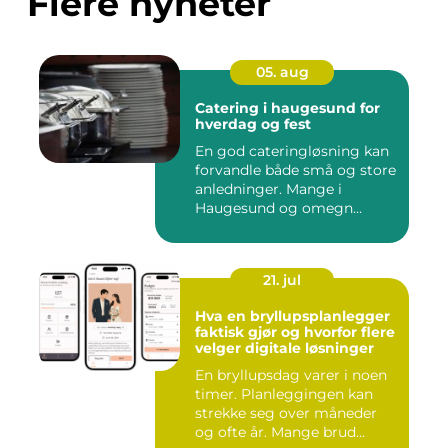
Flere nyheter
05. aug
Catering i haugesund for
hverdag og fest
En god cateringløsning kan
forvandle både små og store
anledninger. Mange i
Haugesund og omegn
ønske...
21. jul
Hva en bryllupsplanlegger
faktisk gjør og hvorfor flere
velger digitale løsninger
En bryllupsdag varer i noen
timer. Planleggingen kan
strekke seg over måneder
og ofte år. Mange brud...