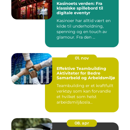
Kasinoets verden: Fra
klassiske spillebord til
digitale eventyr
Kasinoer har alltid vært en
kilde til underholdning,
spenning og en touch av
glamour. Fra den ...
01. nov
Effektive Teambuilding
Aktiviteter for Bedre
Samarbeid og Arbeidsmiljø
Teambuilding er et kraftfullt
verktøy som kan forvandle
et hvilket som helst
arbeidsmilj&osla...
08. apr