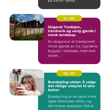
på Sartor Sente...
14. okt
Skigard: Tradisjon,
håndverk og varig gjerde i
norsk landskap
En skigard er et tradisjonelt
norsk gjerde av tre. Gjerdene
bygges i sikksakk, med skrå
slaner...
02. okt
Bueskyting-utstyr: Å velge
det riktige utstyret til sine
behov
Bueskyting er en sport med
dype historiske røtter, og
den krever presisjon, fokus