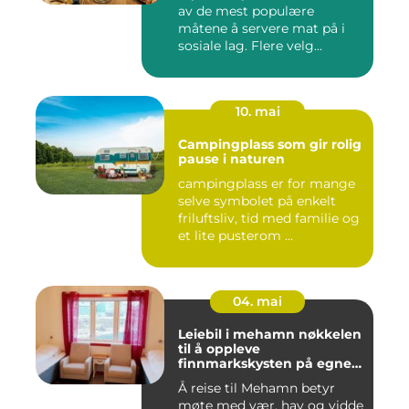
av de mest populære
måtene å servere mat på i
sosiale lag. Flere velg...
10. mai
Campingplass som gir rolig
pause i naturen
campingplass er for mange
selve symbolet på enkelt
friluftsliv, tid med familie og
et lite pusterom ...
04. mai
Leiebil i mehamn nøkkelen
til å oppleve
finnmarkskysten på egne
premisser
Å reise til Mehamn betyr
møte med vær, hav og vidde