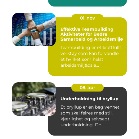
01. nov
Effektive Teambuilding
Aktiviteter for Bedre
Samarbeid og Arbeidsmiljø
Teambuilding er et kraftfullt
verktøy som kan forvandle
et hvilket som helst
arbeidsmilj&osla...
08. apr
Underholdning til bryllup
Et bryllup er en begivenhet
som skal feires med stil,
kjærlighet og selvsagt
underholdning. De...