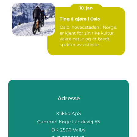
18. jan
Ting å gjøre i Oslo
Oslo, hovedstaden i Norge,
er kjent for sin rike kultur,
vakre natur og et bredt
spekter av aktivite...
Adresse