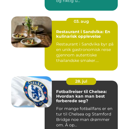
og riktig u...
03. aug
Restaurant i Sandvika: En
kulinarisk opplevelse
Restaurant i Sandvika byr på
en unik gastronomisk reise
gjennom autentiske
thailandske smaker....
28. jul
Fotballreiser til Chelsea:
Hvordan kan man best
forberede seg?
For mange fotballfans er en
tur til Chelsea og Stamford
Bridge noe man drømmer
om. Å op...