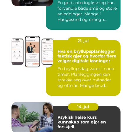
En god cateringløsning kan
forvandle både små og store
anledninger. Mange i
Haugesund og omegn
ønske...
21. jul
Hva en bryllupsplanlegger
faktisk gjør og hvorfor flere
velger digitale løsninger
En bryllupsdag varer i noen
timer. Planleggingen kan
strekke seg over måneder
og ofte år. Mange brud...
14. jul
Psykisk helse kurs
kunnskap som gjør en
forskjell