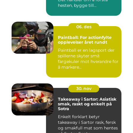
hesten, bygge till...
06. des
Paintball: For actionfylte
opplevelser året rundt
Paintball er en lagsport der
spillerne skyter små
fargekuler mot hverandre for
å markere...
30. nov
Takeaway i Sartor: Asiatisk
smak, raskt og enkelt på
Sotra
Enkelt forklart betyr
takeaway i Sartor rask, fersk
og smakfull mat som hentes