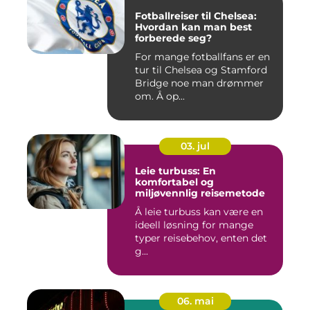
Fotballreiser til Chelsea:
Hvordan kan man best
forberede seg?
For mange fotballfans er en
tur til Chelsea og Stamford
Bridge noe man drømmer
om. Å op...
03. jul
Leie turbuss: En
komfortabel og
miljøvennlig reisemetode
Å leie turbuss kan være en
ideell løsning for mange
typer reisebehov, enten det
g...
06. mai