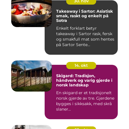
30. nov
Takeaway i Sartor: Asiatisk
smak, raskt og enkelt på
Sotra
Enkelt forklart betyr
takeaway i Sartor rask, fersk
og smakfull mat som hentes
på Sartor Sente...
14. okt
Skigard: Tradisjon,
håndverk og varig gjerde i
norsk landskap
En skigard er et tradisjonelt
norsk gjerde av tre. Gjerdene
bygges i sikksakk, med skrå
slaner...