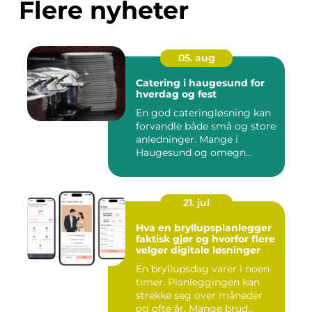
Flere nyheter
05. aug
Catering i haugesund for
hverdag og fest
En god cateringløsning kan
forvandle både små og store
anledninger. Mange i
Haugesund og omegn
ønske...
21. jul
Hva en bryllupsplanlegger
faktisk gjør og hvorfor flere
velger digitale løsninger
En bryllupsdag varer i noen
timer. Planleggingen kan
strekke seg over måneder
og ofte år. Mange brud...