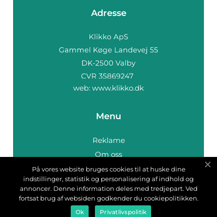
Adresse
web:
www.klikko.dk
Menu
Reklame
Om oss
Cookies
På vores website bruges cookies til at huske dine
indstillinger, statistik og personalisering af indhold og
Kontakt Oss
annoncer. Denne information deles med tredjepart. Ved
Sitemap
fortsat brug af websiden godkender du cookiepolitikken.
Ok
Privatlivspolitik