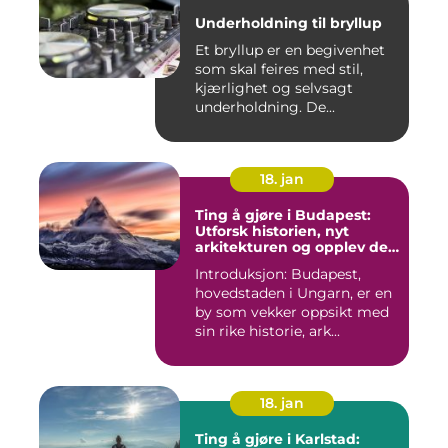
Underholdning til bryllup
Et bryllup er en begivenhet
som skal feires med stil,
kjærlighet og selvsagt
underholdning. De...
18. jan
Ting å gjøre i Budapest:
Utforsk historien, nyt
arkitekturen og opplev det
pulserende nattelivet
Introduksjon: Budapest,
hovedstaden i Ungarn, er en
by som vekker oppsikt med
sin rike historie, ark...
18. jan
Ting å gjøre i Karlstad: