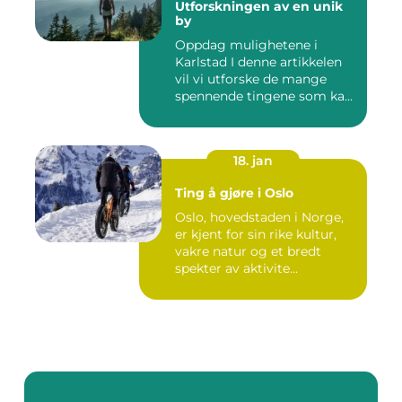
Utforskningen av en unik
by
Oppdag mulighetene i
Karlstad I denne artikkelen
vil vi utforske de mange
spennende tingene som kan
...
18. jan
Ting å gjøre i Oslo
Oslo, hovedstaden i Norge,
er kjent for sin rike kultur,
vakre natur og et bredt
spekter av aktivite...