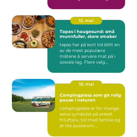
12. mai
Tapas i haugesund: små
munnfuller, store smaker
tapas har på kort tid blitt en
av de mest populære
måtene å servere mat på i
sosiale lag. Flere velg...
10. mai
Campingplass som gir rolig
pause i naturen
campingplass er for mange
selve symbolet på enkelt
friluftsliv, tid med familie og
et lite pusterom ...