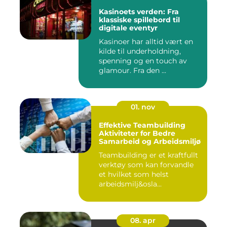
Kasinoets verden: Fra
klassiske spillebord til
digitale eventyr
Kasinoer har alltid vært en
kilde til underholdning,
spenning og en touch av
glamour. Fra den ...
01. nov
Effektive Teambuilding
Aktiviteter for Bedre
Samarbeid og Arbeidsmiljø
Teambuilding er et kraftfullt
verktøy som kan forvandle
et hvilket som helst
arbeidsmilj&osla...
08. apr