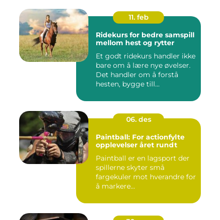
11. feb
Ridekurs for bedre samspill
mellom hest og rytter
Et godt ridekurs handler ikke
bare om å lære nye øvelser.
Det handler om å forstå
hesten, bygge till...
06. des
Paintball: For actionfylte
opplevelser året rundt
Paintball er en lagsport der
spillerne skyter små
fargekuler mot hverandre for
å markere...