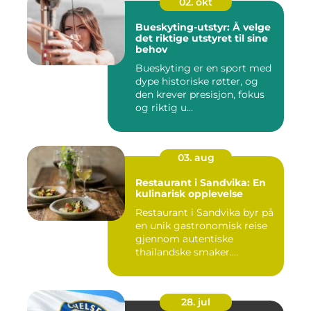
02. okt
Bueskyting-utstyr: Å velge
det riktige utstyret til sine
behov
Bueskyting er en sport med
dype historiske røtter, og
den krever presisjon, fokus
og riktig u...
03. aug
Restaurant i Sandvika: En
kulinarisk opplevelse
Restaurant i Sandvika byr på
en unik gastronomisk reise
gjennom autentiske
thailandske smaker....
28. jul