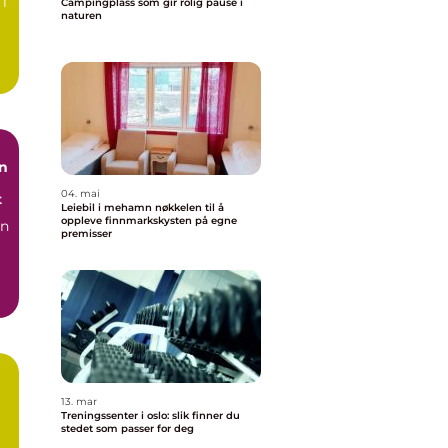
 i
Campingplass som gir rolig pause i
naturen
n
04. mai
t
Leiebil i mehamn nøkkelen til å
oppleve finnmarkskysten på egne
in
premisser
13. mar
Treningssenter i oslo: slik finner du
stedet som passer for deg