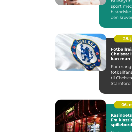
Bueskytin
sport med
historiske
den krever
fokus og ri
28. j
Fotballreis
Chelsea:
kan man 
forberede
For mang
fotballfan
til Chelse
Stamford 
man drøm
op...
06. 
Kasinoets
Fra klassi
spillebord
eventyr