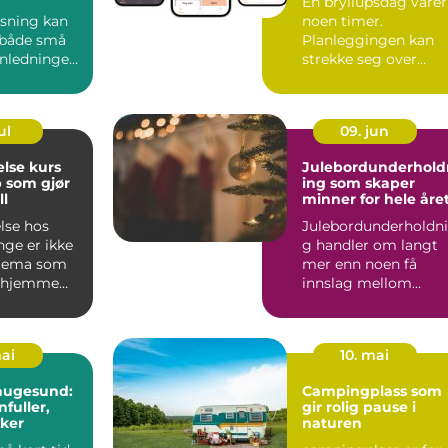
En bryllupsdag varer
digitale løsninger
øsning kan
noen timer.
 både små
Planleggingen kan
nledninger.
strekke seg over
Haugesund
måneder og ofte år.
ønske...
Mange brud...
ul
09. jun
else kurs
Julebordunderhold
 som gjør
ing som skaper
ll
minner for hele åre
lse hos
Julebordunderholdn
nge er ikke
g handler om langt
 tema som
mer enn noen få
r hjemme
innslag mellom
ialister. I
forrett og dessert. Et
g...
mai
10. mai
haugesund:
Campingplass som
fuller,
gir rolig pause i
ker
naturen