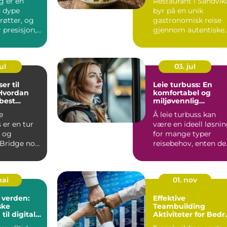
g er en
Restaurant i Sandvik
 dype
byr på en unik
 røtter, og
gastronomisk reise
 presisjon,
gjennom autentiske
ktig u...
thailandske smaker...
ul
03. jul
er til
Leie turbuss: En
 Hvordan
komfortabel og
best
miljøvennlig
 seg?
reisemetode
e
Å leie turbuss kan
s er en tur
være en ideell løsni
a og
for mange typer
Bridge noe
reisebehov, enten de
mer om. Å
g...
mai
01. nov
 verden:
Effektive
ske
Teambuilding
 til digitale
Aktiviteter for Bedr
Samarbeid og