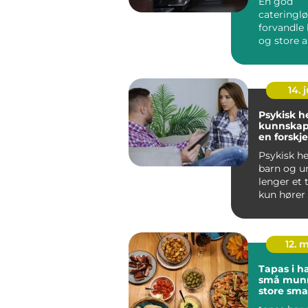
En god
cateringl
forvandle
og store a
Mange i 
og omegn 
14. j
Psykisk h
kunnskap
en forskje
Psykisk he
barn og u
lenger et
kun høre
hos fagspes
ba...
12. 
Tapas i 
små munn
store sma