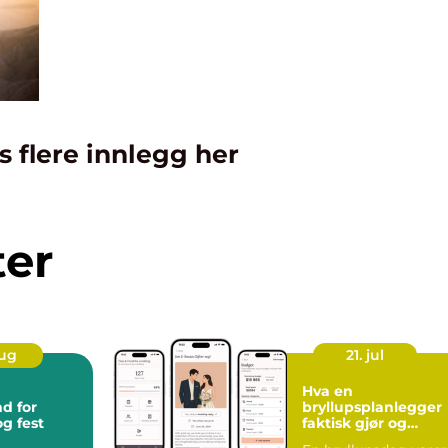
s flere innlegg her
ter
aug
21. jul
Hva en
d for
bryllupsplanlegger
g fest
faktisk gjør og
hvorfor flere velger