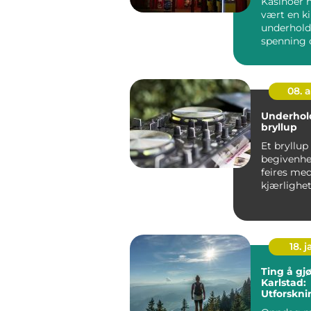
Kasinoer h
vært en kil
underhold
spenning 
av glamour
08. 
Underhold
bryllup
Et bryllup
begivenhe
feires med 
kjærlighe
selvsagt
underholdn
18. j
Ting å gjø
Karlstad:
Utforskni
unik by