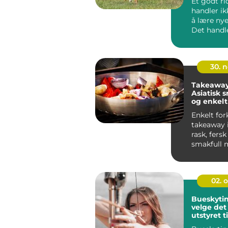
Et godt ri
handler i
å lære nye
Det handl
forstå hes
till...
30. 
Takeaway 
Asiatisk 
og enkelt
Enkelt for
takeaway i
rask, fers
smakfull 
hentes på
Sente...
02. 
Bueskytin
velge det 
utstyret ti
behov