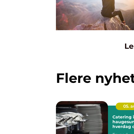
Le
Flere nyhe
05. 
Catering i
haugesun
hverdag o