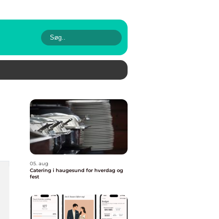
05. aug
Catering i haugesund for hverdag og
fest