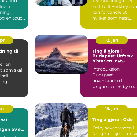
ar alltid
Teambuilding er et
Arbeidsmiljø
de til
kraftfullt verktøy so
ning,
kan forvandle et
og en touch
hvilket som helst
. Fra den ...
arbeidsmilj&osla...
apr
18. jan
ning til
Ting å gjøre i
Budapest: Utforsk
historien, nyt
 er en
arkitekturen og
Introduksjon:
t som skal
opplev det
Budapest,
pulserende
stil,
nattelivet
hovedstaden i
t og
Ungarn, er en by so
vekker oppsikt med
ing. De...
sin rike historie, ark...
an
18. jan
re i
Ting å gjøre i Oslo
Oslo, hovedstaden i
ngen av en
Norge, er kjent for si