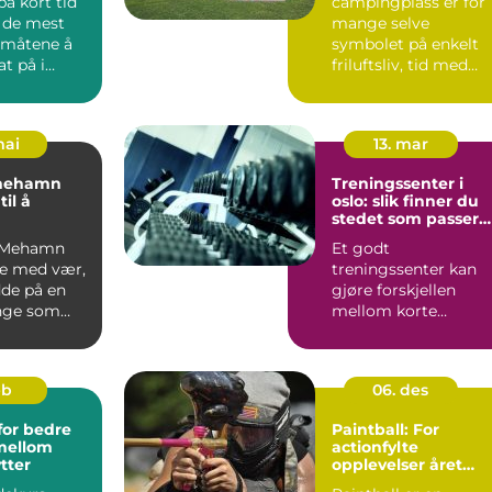
på kort tid
campingplass er for
v de mest
mange selve
 måtene å
symbolet på enkelt
t på i
friluftsliv, tid med
. Flere
familie og et lite
pusterom ...
mai
13. mar
 mehamn
Treningssenter i
il å
oslo: slik finner du
stedet som passer
skysten på
for deg
il Mehamn
Et godt
misser
e med vær,
treningssenter kan
dde på en
gjøre forskjellen
nge som
mellom korte
t vil ha
skippertak og jevn
trening over tid.
Mange...
eb
06. des
for bedre
Paintball: For
mellom
actionfylte
tter
opplevelser året
rundt