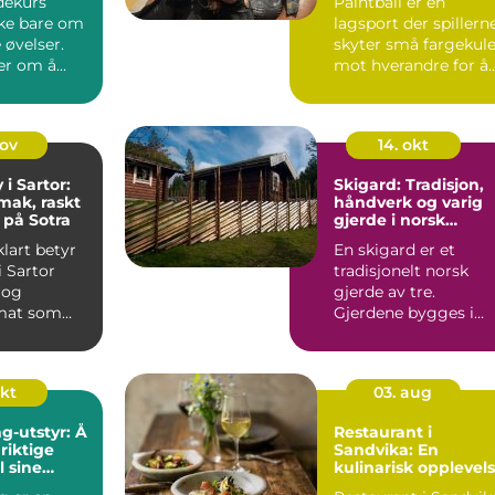
dekurs
Paintball er en
kke bare om
lagsport der spillern
 øvelser.
skyter små fargekule
er om å
mot hverandre for å
ten, bygge
markere...
nov
14. okt
i Sartor:
Skigard: Tradisjon,
smak, raskt
håndverk og varig
 på Sotra
gjerde i norsk
landskap
klart betyr
En skigard er et
 Sartor
tradisjonelt norsk
k og
gjerde av tre.
mat som
Gjerdene bygges i
 Sartor
sikksakk, med skrå
slaner...
okt
03. aug
g-utstyr: Å
Restaurant i
riktige
Sandvika: En
l sine
kulinarisk opplevel