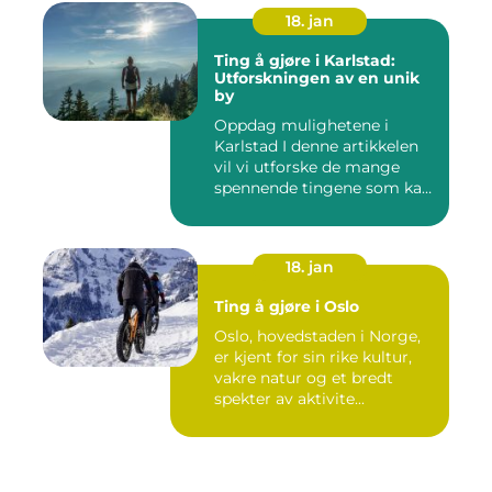
18. jan
Ting å gjøre i Karlstad:
Utforskningen av en unik
by
Oppdag mulighetene i
Karlstad I denne artikkelen
vil vi utforske de mange
spennende tingene som kan
...
18. jan
Ting å gjøre i Oslo
Oslo, hovedstaden i Norge,
er kjent for sin rike kultur,
vakre natur og et bredt
spekter av aktivite...