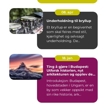
08. apr
Underholdning til bryllup
Et bryllup er en begivenhet
som skal feires med stil,
kjærlighet og selvsagt
underholdning. De...
18. jan
Ting å gjøre i Budapest:
Utforsk historien, nyt
arkitekturen og opplev det
pulserende nattelivet
Introduksjon: Budapest,
hovedstaden i Ungarn, er en
by som vekker oppsikt med
sin rike historie, ark...