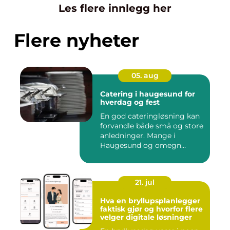
Les flere innlegg her
Flere nyheter
05. aug
Catering i haugesund for
hverdag og fest
En god cateringløsning kan
forvandle både små og store
anledninger. Mange i
Haugesund og omegn
ønske...
21. jul
Hva en bryllupsplanlegger
faktisk gjør og hvorfor flere
velger digitale løsninger