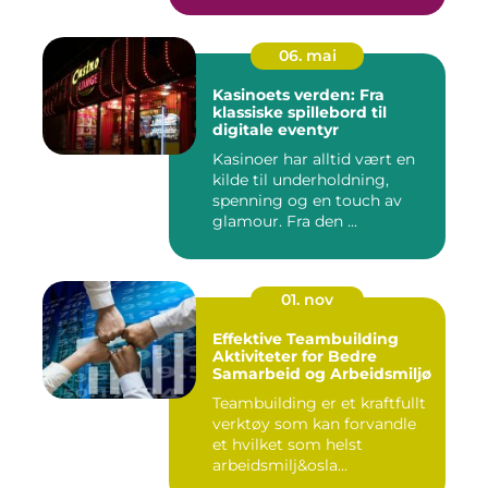
06. mai
Kasinoets verden: Fra
klassiske spillebord til
digitale eventyr
Kasinoer har alltid vært en
kilde til underholdning,
spenning og en touch av
glamour. Fra den ...
01. nov
Effektive Teambuilding
Aktiviteter for Bedre
Samarbeid og Arbeidsmiljø
Teambuilding er et kraftfullt
verktøy som kan forvandle
et hvilket som helst
arbeidsmilj&osla...