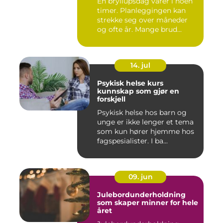
En bryllupsdag varer i noen
timer. Planleggingen kan
strekke seg over måneder
og ofte år. Mange brud...
14. jul
Psykisk helse kurs
kunnskap som gjør en
forskjell
Psykisk helse hos barn og
unge er ikke lenger et tema
som kun hører hjemme hos
fagspesialister. I ba...
09. jun
Julebordunderholdning
som skaper minner for hele
året