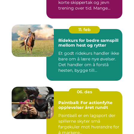
korte skippertak og jevn
trening over tid. Mange...
11. feb
Ridekurs for bedre samspill
mellom hest og rytter
Et godt ridekurs handler ikke
bare om å lære nye øvelser.
Det handler om å forstå
hesten, bygge till...
06. des
Paintball: For actionfylte
opplevelser året rundt
Paintball er en lagsport der
spillerne skyter små
fargekuler mot hverandre for
å markere...