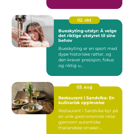
02. okt
Bueskyting-utstyr: Å velge
det riktige utstyret til sine
behov
Bueskyting er en sport med
dype historiske røtter, og
den krever presisjon, fokus
og riktig u...
03. aug
Restaurant i Sandvika: En
kulinarisk opplevelse
Restaurant i Sandvika byr på
en unik gastronomisk reise
gjennom autentiske
thailandske smaker....