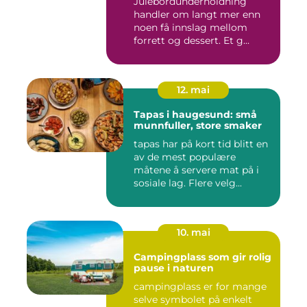
Julebordunderholdning
handler om langt mer enn
noen få innslag mellom
forrett og dessert. Et g...
12. mai
Tapas i haugesund: små
munnfuller, store smaker
tapas har på kort tid blitt en
av de mest populære
måtene å servere mat på i
sosiale lag. Flere velg...
10. mai
Campingplass som gir rolig
pause i naturen
campingplass er for mange
selve symbolet på enkelt