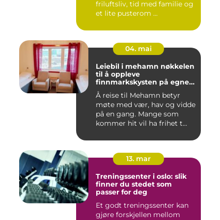
friluftsliv, tid med familie og
et lite pusterom ...
04. mai
Leiebil i mehamn nøkkelen
til å oppleve
finnmarkskysten på egne
premisser
Å reise til Mehamn betyr
møte med vær, hav og vidde
på en gang. Mange som
kommer hit vil ha frihet t...
13. mar
Treningssenter i oslo: slik
finner du stedet som
passer for deg
Et godt treningssenter kan
gjøre forskjellen mellom