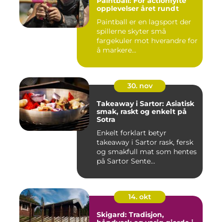
Paintball: For actionfylte
opplevelser året rundt
Paintball er en lagsport der
spillerne skyter små
fargekuler mot hverandre for
å markere...
30. nov
Takeaway i Sartor: Asiatisk
smak, raskt og enkelt på
Sotra
Enkelt forklart betyr
takeaway i Sartor rask, fersk
og smakfull mat som hentes
på Sartor Sente...
14. okt
Skigard: Tradisjon,