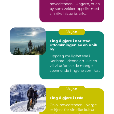
hovedstaden i Ungarn, er en
by som vekker oppsikt med
sin rike historie, ark...
18. jan
Ting å gjøre i Karlstad:
Utforskningen av en unik
by
Oppdag mulighetene i
Karlstad I denne artikkelen
vil vi utforske de mange
spennende tingene som kan
...
18. jan
Ting å gjøre i Oslo
Oslo, hovedstaden i Norge,
er kjent for sin rike kultur,