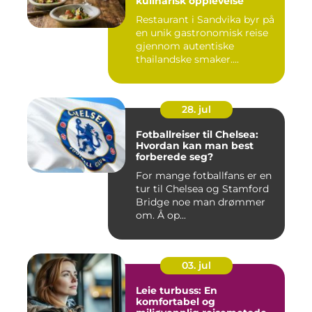
kulinarisk opplevelse
Restaurant i Sandvika byr på
en unik gastronomisk reise
gjennom autentiske
thailandske smaker....
28. jul
Fotballreiser til Chelsea:
Hvordan kan man best
forberede seg?
For mange fotballfans er en
tur til Chelsea og Stamford
Bridge noe man drømmer
om. Å op...
03. jul
Leie turbuss: En
komfortabel og