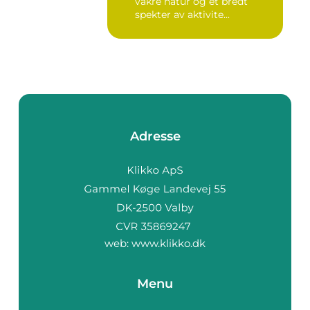
vakre natur og et bredt
spekter av aktivite...
Adresse
web:
www.klikko.dk
Menu