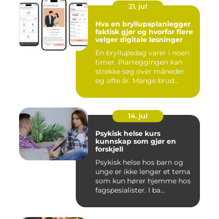
21. jul
Hva en bryllupsplanlegger
faktisk gjør og hvorfor flere
velger digitale løsninger
En bryllupsdag varer i noen
timer. Planleggingen kan
strekke seg over måneder
og ofte år. Mange brud...
14. jul
Psykisk helse kurs
kunnskap som gjør en
forskjell
Psykisk helse hos barn og
unge er ikke lenger et tema
som kun hører hjemme hos
fagspesialister. I ba...