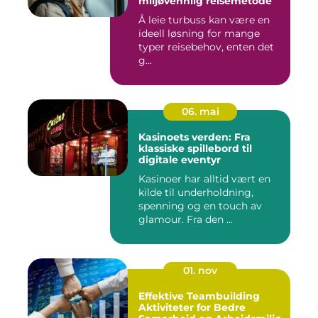
miljøvennlig reisemetode
Å leie turbuss kan være en
ideell løsning for mange
typer reisebehov, enten det
g...
06. mai
Kasinoets verden: Fra
klassiske spillebord til
digitale eventyr
Kasinoer har alltid vært en
kilde til underholdning,
spenning og en touch av
glamour. Fra den ...
01. nov
Effektive Teambuilding
Aktiviteter for Bedre