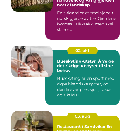
håndverk og varig gjerde i
norsk landskap
En skigard er et tradisjonelt
norsk gjerde av tre. Gjerdene
bygges i sikksakk, med skrå
slaner...
02. okt
Bueskyting-utstyr: Å velge
det riktige utstyret til sine
behov
Bueskyting er en sport med
dype historiske røtter, og
den krever presisjon, fokus
og riktig u...
03. aug
Restaurant i Sandvika: En