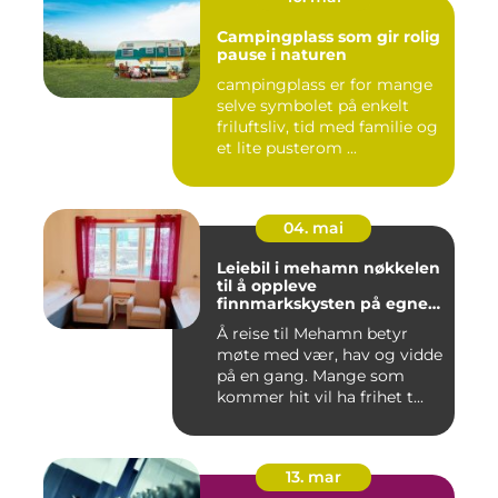
Campingplass som gir rolig
pause i naturen
campingplass er for mange
selve symbolet på enkelt
friluftsliv, tid med familie og
et lite pusterom ...
04. mai
Leiebil i mehamn nøkkelen
til å oppleve
finnmarkskysten på egne
premisser
Å reise til Mehamn betyr
møte med vær, hav og vidde
på en gang. Mange som
kommer hit vil ha frihet t...
13. mar