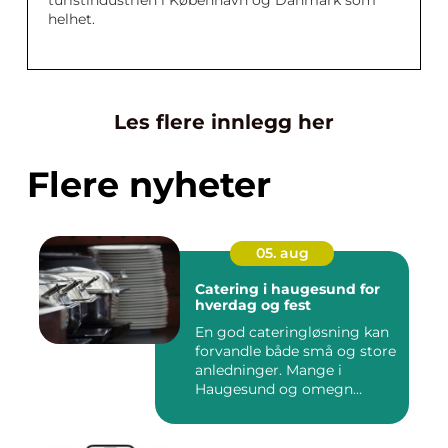
turistindustrien i København og Danmark som
helhet.
Les flere innlegg her
Flere nyheter
05. aug
Catering i haugesund for
hverdag og fest
En god cateringløsning kan
forvandle både små og store
anledninger. Mange i
Haugesund og omegn
ønske...