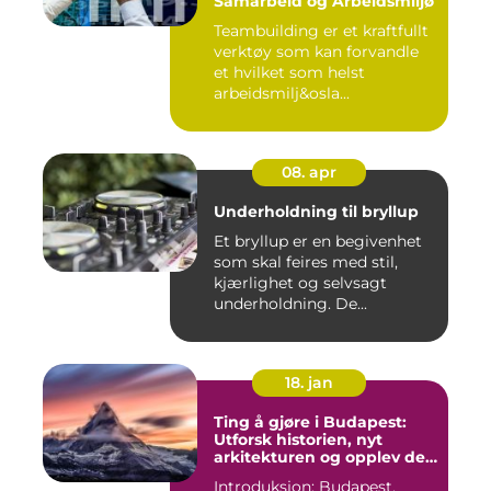
Samarbeid og Arbeidsmiljø
Teambuilding er et kraftfullt
verktøy som kan forvandle
et hvilket som helst
arbeidsmilj&osla...
08. apr
Underholdning til bryllup
Et bryllup er en begivenhet
som skal feires med stil,
kjærlighet og selvsagt
underholdning. De...
18. jan
Ting å gjøre i Budapest:
Utforsk historien, nyt
arkitekturen og opplev det
pulserende nattelivet
Introduksjon: Budapest,