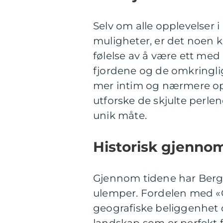
Selv om alle opplevelser i
muligheter, er det noen kl
følelse av å være ett me
fjordene og de omkringli
mer intim og nærmere op
utforske de skjulte perle
unik måte.
Historisk gjenno
Gjennom tidene har Berg
ulemper. Fordelen med «O
geografiske beliggenhet o