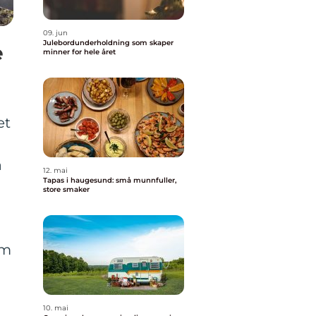
09. jun
Julebordunderholdning som skaper
e
minner for hele året
et
å
12. mai
Tapas i haugesund: små munnfuller,
store smaker
om
10. mai