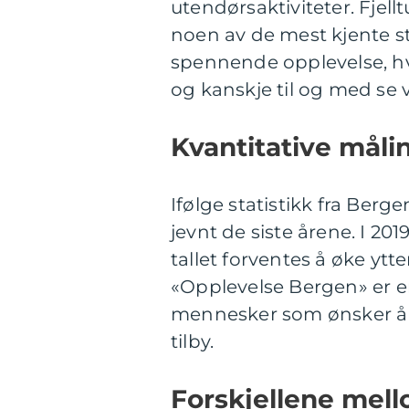
utendørsaktiviteter. Fjel
noen av de mest kjente st
spennende opplevelse, hv
og kanskje til og med se vil
Kvantitative måli
Ifølge statistikk fra Berg
jevnt de siste årene. I 20
tallet forventes å øke ytt
«Opplevelse Bergen» er en
mennesker som ønsker å o
tilby.
Forskjellene mell