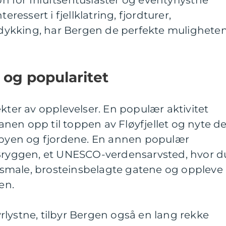
on for friluftsentusiaster og eventyrlystne
eressert i fjellklatring, fjordturer,
r dykking, har Bergen de perfekte mulighete
 og popularitet
ekter av opplevelser. En populær aktivitet
ibanen opp til toppen av Fløyfjellet og nyte d
r byen og fjordene. En annen populær
 Bryggen, et UNESCO-verdensarvsted, hvor d
smale, brosteinsbelagte gatene og oppleve
en.
lystne, tilbyr Bergen også en lang rekke