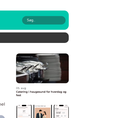
05. aug
Catering i haugesund for hverdag og
fest
nel