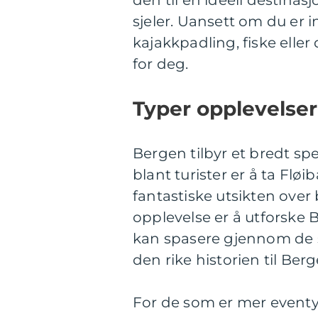
den til en ideell destinasj
sjeler. Uansett om du er int
kajakkpadling, fiske elle
for deg.
Typer opplevelser
Bergen tilbyr et bredt sp
blant turister er å ta Flø
fantastiske utsikten ove
opplevelse er å utforske
kan spasere gjennom de 
den rike historien til Berg
For de som er mer eventyr