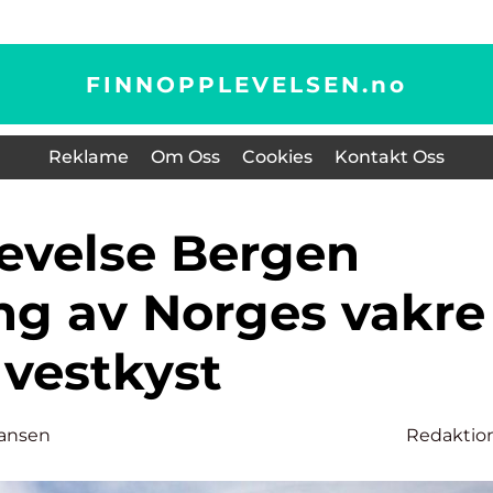
FINNOPPLEVELSEN.
no
Reklame
Om Oss
Cookies
Kontakt Oss
ng av Norges vakre
vestkyst
ansen
Redaktio