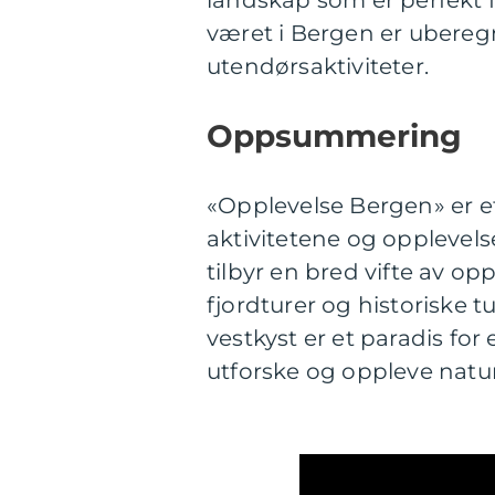
landskap som er perfekt 
været i Bergen er ubereg
utendørsaktiviteter.
Oppsummering
«Opplevelse Bergen» er e
aktivitetene og opplevel
tilbyr en bred vifte av opp
fjordturer og historiske 
vestkyst er et paradis f
utforske og oppleve natur