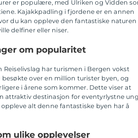
lturer er populære, med Ulriken og Vidden s
iene. Kajakkpadling i fjordene er en annen
or du kan oppleve den fantastiske naturen
le delfiner eller niser.
nger om popularitet
en Reiselivslag har turismen i Bergen vokst
19 besøkte over en million turister byen, og
erligere i årene som kommer. Dette viser at
 attraktiv destinasjon for eventyrlystne un
ppleve alt denne fantastiske byen har å
om ulike opplevelser