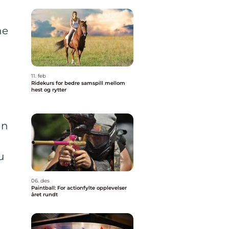
ne
11. feb
Ridekurs for bedre samspill mellom
hest og rytter
en
u
06. des
Paintball: For actionfylte opplevelser
året rundt