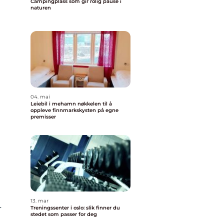
Campingplass som gir rolig pause i
naturen
04. mai
Leiebil i mehamn nøkkelen til å
oppleve finnmarkskysten på egne
premisser
13. mar
r
Treningssenter i oslo: slik finner du
stedet som passer for deg