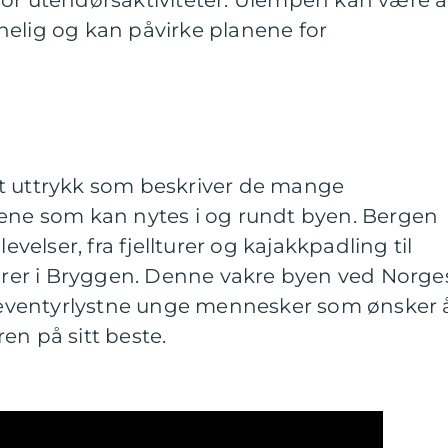
for utendørsaktiviteter. Ulempen kan være a
nelig og kan påvirke planene for
t uttrykk som beskriver de mange
sene som kan nytes i og rundt byen. Bergen
levelser, fra fjellturer og kajakkpadling til
turer i Bryggen. Denne vakre byen ved Norge
or eventyrlystne unge mennesker som ønsker 
en på sitt beste.