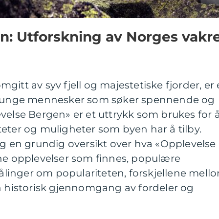
n: Utforskning av Norges vakr
itt av syv fjell og majestetiske fjorder, er 
ne unge mennesker som søker spennende og
velse Bergen» er et uttrykk som brukes for 
eter og muligheter som byen har å tilby.
eg en grundig oversikt over hva «Opplevelse
ene opplevelser som finnes, populære
 målinger om populariteten, forskjellene mell
n historisk gjennomgang av fordeler og