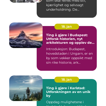
som skal feires med stil,
kjærlighet og selvsagt
underholdning. De...
18. jan
Ting å gjøre i Budapest:
Utforsk historien, nyt
arkitekturen og opplev det
pulserende nattelivet
Introduksjon: Budapest,
hovedstaden i Ungarn, er en
by som vekker oppsikt med
sin rike historie, ark...
18. jan
Ting å gjøre i Karlstad:
Utforskningen av en unik
by
Oppdag mulighetene i