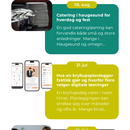
05. aug
Catering i haugesund for
hverdag og fest
En god cateringløsning kan
forvandle både små og store
anledninger. Mange i
Haugesund og omegn
ønske...
21. jul
Hva en bryllupsplanlegger
faktisk gjør og hvorfor flere
velger digitale løsninger
En bryllupsdag varer i noen
timer. Planleggingen kan
strekke seg over måneder
og ofte år. Mange brud...