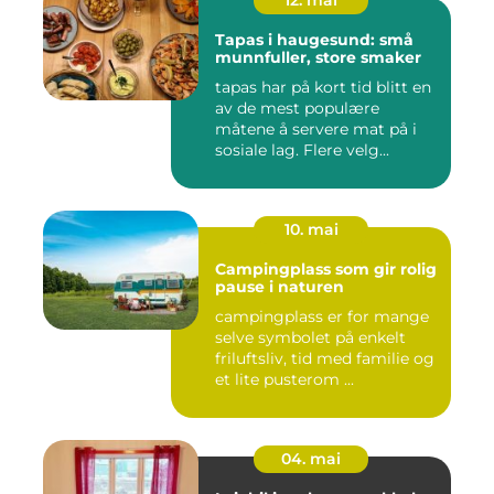
12. mai
Tapas i haugesund: små
munnfuller, store smaker
tapas har på kort tid blitt en
av de mest populære
måtene å servere mat på i
sosiale lag. Flere velg...
10. mai
Campingplass som gir rolig
pause i naturen
campingplass er for mange
selve symbolet på enkelt
friluftsliv, tid med familie og
et lite pusterom ...
04. mai