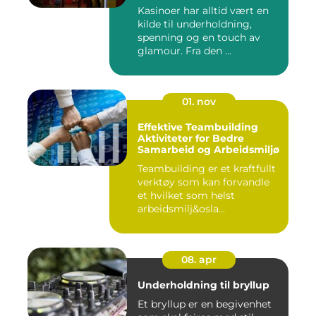
Kasinoer har alltid vært en
kilde til underholdning,
spenning og en touch av
glamour. Fra den ...
01. nov
Effektive Teambuilding
Aktiviteter for Bedre
Samarbeid og Arbeidsmiljø
Teambuilding er et kraftfullt
verktøy som kan forvandle
et hvilket som helst
arbeidsmilj&osla...
08. apr
Underholdning til bryllup
Et bryllup er en begivenhet