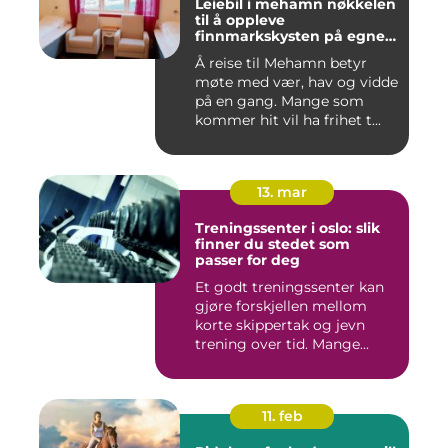
Leiebil i mehamn nøkkelen
til å oppleve
finnmarkskysten på egne
premisser
Å reise til Mehamn betyr
møte med vær, hav og vidde
på en gang. Mange som
kommer hit vil ha frihet t...
13. mar
Treningssenter i oslo: slik
finner du stedet som
passer for deg
Et godt treningssenter kan
gjøre forskjellen mellom
korte skippertak og jevn
trening over tid. Mange...
11. feb