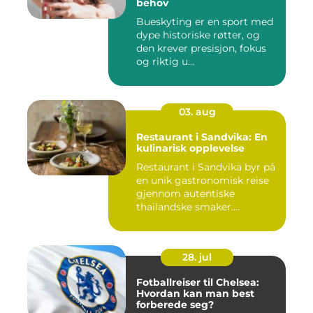
behov
Bueskyting er en sport med
dype historiske røtter, og
den krever presisjon, fokus
og riktig u...
03. aug
Restaurant i Sandvika: En
kulinarisk opplevelse
Restaurant i Sandvika byr på
en unik gastronomisk reise
gjennom autentiske
thailandske smaker....
28. jul
Fotballreiser til Chelsea:
Hvordan kan man best
forberede seg?