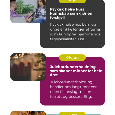
14. jul
Psykisk helse kurs
kunnskap som gjør en
forskjell
Psykisk helse hos barn og
unge er ikke lenger et tema
som kun hører hjemme hos
fagspesialister. I ba...
09. jun
Julebordunderholdning
som skaper minner for hele
året
Julebordunderholdning
handler om langt mer enn
noen få innslag mellom
forrett og dessert. Et g...