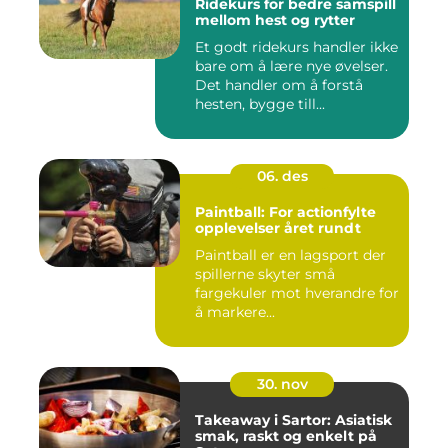
Ridekurs for bedre samspill
mellom hest og rytter
Et godt ridekurs handler ikke
bare om å lære nye øvelser.
Det handler om å forstå
hesten, bygge till...
06. des
Paintball: For actionfylte
opplevelser året rundt
Paintball er en lagsport der
spillerne skyter små
fargekuler mot hverandre for
å markere...
30. nov
Takeaway i Sartor: Asiatisk
smak, raskt og enkelt på