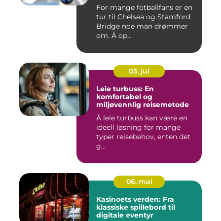
For mange fotballfans er en
tur til Chelsea og Stamford
Bridge noe man drømmer
om. Å op...
03. jul
Leie turbuss: En
komfortabel og
miljøvennlig reisemetode
Å leie turbuss kan være en
ideell løsning for mange
typer reisebehov, enten det
g...
06. mai
Kasinoets verden: Fra
klassiske spillebord til
digitale eventyr