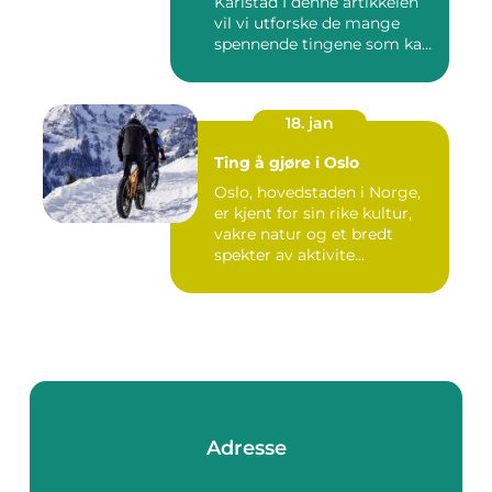
Karlstad I denne artikkelen
vil vi utforske de mange
spennende tingene som kan
...
18. jan
Ting å gjøre i Oslo
Oslo, hovedstaden i Norge,
er kjent for sin rike kultur,
vakre natur og et bredt
spekter av aktivite...
Adresse