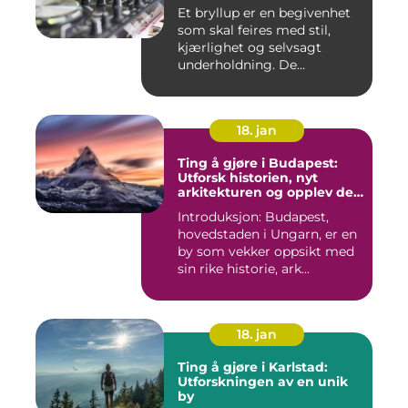
Et bryllup er en begivenhet
som skal feires med stil,
kjærlighet og selvsagt
underholdning. De...
18. jan
Ting å gjøre i Budapest:
Utforsk historien, nyt
arkitekturen og opplev det
pulserende nattelivet
Introduksjon: Budapest,
hovedstaden i Ungarn, er en
by som vekker oppsikt med
sin rike historie, ark...
18. jan
Ting å gjøre i Karlstad:
Utforskningen av en unik
by