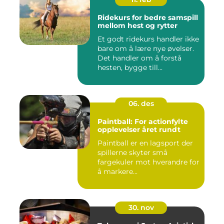
Ridekurs for bedre samspill
mellom hest og rytter
Et godt ridekurs handler ikke
bare om å lære nye øvelser.
Det handler om å forstå
hesten, bygge till...
06. des
Paintball: For actionfylte
opplevelser året rundt
Paintball er en lagsport der
spillerne skyter små
fargekuler mot hverandre for
å markere...
30. nov