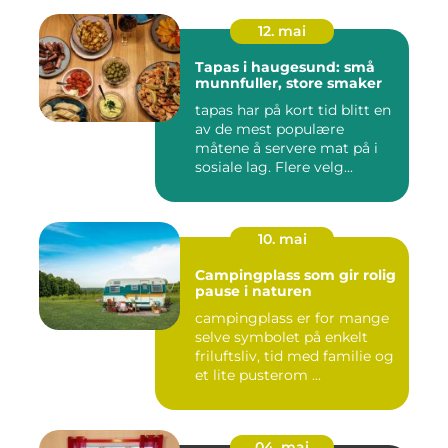
12. mai
Tapas i haugesund: små
munnfuller, store smaker
tapas har på kort tid blitt en
av de mest populære
måtene å servere mat på i
sosiale lag. Flere velg...
10. mai
Campingplass som gir rolig
pause i naturen
campingplass er for mange
selve symbolet på enkelt
friluftsliv, tid med familie og
et lite pusterom ...
04. mai