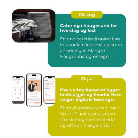
05. aug
Catering i haugesund for
hverdag og fest
En god cateringløsning kan
forvandle både små og store
anledninger. Mange i
Haugesund og omegn
ønske...
21. jul
Hva en bryllupsplanlegger
faktisk gjør og hvorfor flere
velger digitale løsninger
En bryllupsdag varer i noen
timer. Planleggingen kan
strekke seg over måneder
og ofte år. Mange brud...