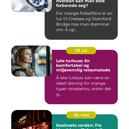
Hvordan kan man best
forberede seg?
For mange fotballfans er en
tur til Chelsea og Stamford
Bridge noe man drømmer
om. Å op...
03. jul
Leie turbuss: En
komfortabel og
miljøvennlig reisemetode
Å leie turbuss kan være en
ideell løsning for mange
typer reisebehov, enten det
g...
06. mai
Kasinoets verden: Fra