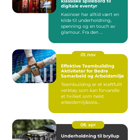
klassiske spillebord til
digitale eventyr
Kasinoer har alltid vært en
kilde til underholdning,
spenning og en touch av
glamour. Fra den ...
01. nov
Effektive Teambuilding
Aktiviteter for Bedre
Samarbeid og Arbeidsmiljø
Teambuilding er et kraftfullt
verktøy som kan forvandle
et hvilket som helst
arbeidsmilj&osla...
08. apr
Underholdning til bryllup