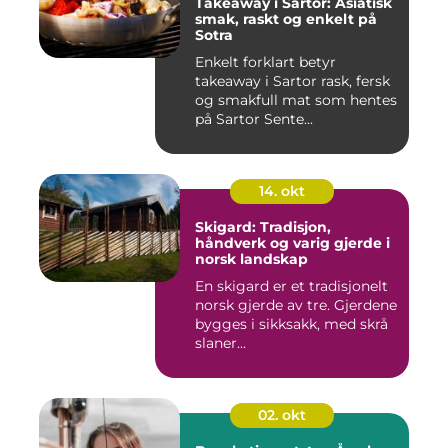
Takeaway i Sartor: Asiatisk
smak, raskt og enkelt på
Sotra
Enkelt forklart betyr
takeaway i Sartor rask, fersk
og smakfull mat som hentes
på Sartor Sente...
14. okt
Skigard: Tradisjon,
håndverk og varig gjerde i
norsk landskap
En skigard er et tradisjonelt
norsk gjerde av tre. Gjerdene
bygges i sikksakk, med skrå
slaner...
02. okt