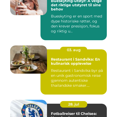
Bueskyting-utstyr: Å velge
det riktige utstyret til sine
behov
Bueskyting er en sport med
dype historiske røtter, og
den krever presisjon, fokus
og riktig u...
03. aug
Restaurant i Sandvika: En
kulinarisk opplevelse
Restaurant i Sandvika byr på
en unik gastronomisk reise
gjennom autentiske
thailandske smaker....
28. jul
Fotballreiser til Chelsea: