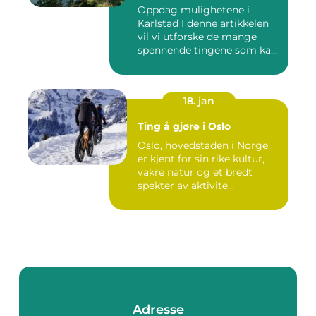
Oppdag mulighetene i
Karlstad I denne artikkelen
vil vi utforske de mange
spennende tingene som kan
...
18. jan
Ting å gjøre i Oslo
Oslo, hovedstaden i Norge,
er kjent for sin rike kultur,
vakre natur og et bredt
spekter av aktivite...
Adresse