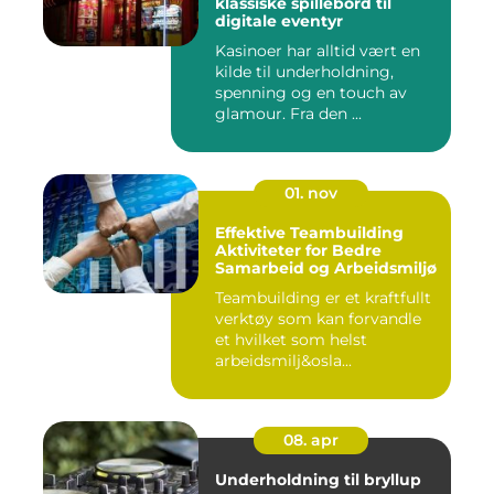
klassiske spillebord til
digitale eventyr
Kasinoer har alltid vært en
kilde til underholdning,
spenning og en touch av
glamour. Fra den ...
01. nov
Effektive Teambuilding
Aktiviteter for Bedre
Samarbeid og Arbeidsmiljø
Teambuilding er et kraftfullt
verktøy som kan forvandle
et hvilket som helst
arbeidsmilj&osla...
08. apr
Underholdning til bryllup