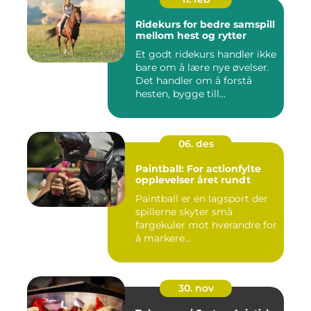
Ridekurs for bedre samspill
mellom hest og rytter
Et godt ridekurs handler ikke
bare om å lære nye øvelser.
Det handler om å forstå
hesten, bygge till...
06. des
Paintball: For actionfylte
opplevelser året rundt
Paintball er en lagsport der
spillerne skyter små
fargekuler mot hverandre for
å markere...
30. nov