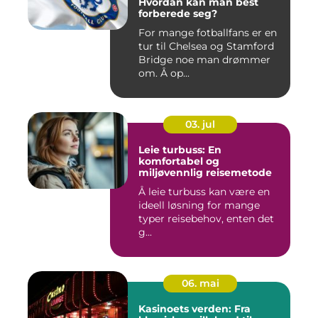
Hvordan kan man best
forberede seg?
For mange fotballfans er en
tur til Chelsea og Stamford
Bridge noe man drømmer
om. Å op...
03. jul
Leie turbuss: En
komfortabel og
miljøvennlig reisemetode
Å leie turbuss kan være en
ideell løsning for mange
typer reisebehov, enten det
g...
06. mai
Kasinoets verden: Fra