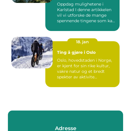
Oppdag mulighetene i
Karlstad I denne artikkelen
vil vi utforske de mange
spennende tingene som kan
...
18. jan
Ting å gjøre i Oslo
Oslo, hovedstaden i Norge,
er kjent for sin rike kultur,
vakre natur og et bredt
spekter av aktivite...
Adresse