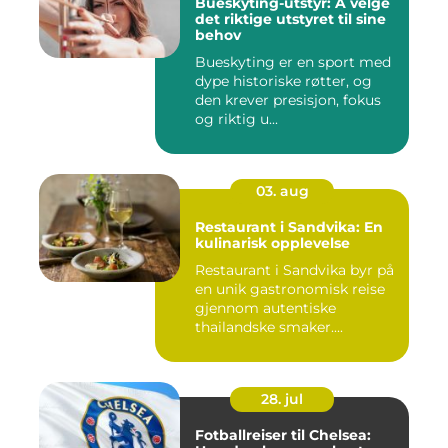
Bueskyting-utstyr: Å velge
det riktige utstyret til sine
behov
Bueskyting er en sport med
dype historiske røtter, og
den krever presisjon, fokus
og riktig u...
03. aug
Restaurant i Sandvika: En
kulinarisk opplevelse
Restaurant i Sandvika byr på
en unik gastronomisk reise
gjennom autentiske
thailandske smaker....
28. jul
Fotballreiser til Chelsea: