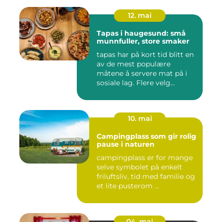
12. mai
Tapas i haugesund: små
munnfuller, store smaker
tapas har på kort tid blitt en
av de mest populære
måtene å servere mat på i
sosiale lag. Flere velg...
10. mai
Campingplass som gir rolig
pause i naturen
campingplass er for mange
selve symbolet på enkelt
friluftsliv, tid med familie og
et lite pusterom ...
04. mai