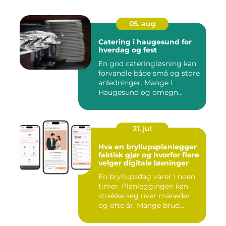
05. aug
Catering i haugesund for
hverdag og fest
En god cateringløsning kan
forvandle både små og store
anledninger. Mange i
Haugesund og omegn
ønske...
21. jul
Hva en bryllupsplanlegger
faktisk gjør og hvorfor flere
velger digitale løsninger
En bryllupsdag varer i noen
timer. Planleggingen kan
strekke seg over måneder
og ofte år. Mange brud...