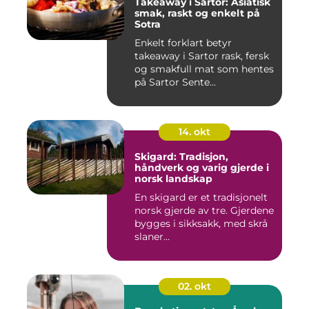
Takeaway i Sartor: Asiatisk
smak, raskt og enkelt på
Sotra
Enkelt forklart betyr
takeaway i Sartor rask, fersk
og smakfull mat som hentes
på Sartor Sente...
14. okt
Skigard: Tradisjon,
håndverk og varig gjerde i
norsk landskap
En skigard er et tradisjonelt
norsk gjerde av tre. Gjerdene
bygges i sikksakk, med skrå
slaner...
02. okt