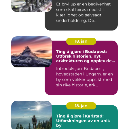
Et bryllup er en begivenhet
som skal feires med stil,
kjærlighet og selvsagt
underholdning. De...
18. jan
Ting å gjøre i Budapest:
Utforsk historien, nyt
arkitekturen og opplev det
pulserende nattelivet
Introduksjon: Budapest,
hovedstaden i Ungarn, er en
by som vekker oppsikt med
sin rike historie, ark...
18. jan
Ting å gjøre i Karlstad:
Utforskningen av en unik
by