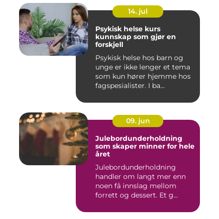
14. jul
Psykisk helse kurs
kunnskap som gjør en
forskjell
Psykisk helse hos barn og
unge er ikke lenger et tema
som kun hører hjemme hos
fagspesialister. I ba...
09. jun
Julebordunderholdning
som skaper minner for hele
året
Julebordunderholdning
handler om langt mer enn
noen få innslag mellom
forrett og dessert. Et g...