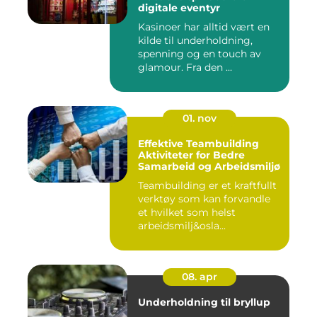
digitale eventyr
Kasinoer har alltid vært en
kilde til underholdning,
spenning og en touch av
glamour. Fra den ...
01. nov
Effektive Teambuilding
Aktiviteter for Bedre
Samarbeid og Arbeidsmiljø
Teambuilding er et kraftfullt
verktøy som kan forvandle
et hvilket som helst
arbeidsmilj&osla...
08. apr
Underholdning til bryllup