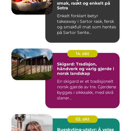
smak, raskt og enkelt på
Sotra
Enkelt forklart betyr
takeaway i Sartor rask, fersk
og smakfull mat som hentes
på Sartor Sente...
14. okt
Skigard: Tradisjon,
håndverk og varig gjerde i
norsk landskap
En skigard er et tradisjonelt
norsk gjerde av tre. Gjerdene
bygges i sikksakk, med skrå
slaner...
02. okt
Bueskyting-utstyr: Å velge