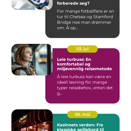
forberede seg?
For mange fotballfans er en
tur til Chelsea og Stamford
Bridge noe man drømmer
om. Å op...
03. jul
Leie turbuss: En
komfortabel og
miljøvennlig reisemetode
Å leie turbuss kan være en
ideell løsning for mange
typer reisebehov, enten det
g...
06. mai
Kasinoets verden: Fra
klassiske spillebord til