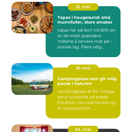
12. mai
Tapas i haugesund: små
munnfuller, store smaker
tapas har på kort tid blitt en
av de mest populære
måtene å servere mat på i
sosiale lag. Flere velg...
10. mai
Campingplass som gir rolig
pause i naturen
campingplass er for mange
selve symbolet på enkelt
friluftsliv, tid med familie og
et lite pusterom ...
04. mai