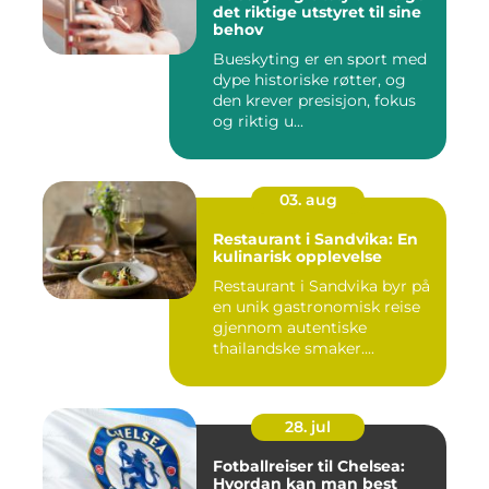
det riktige utstyret til sine
behov
Bueskyting er en sport med
dype historiske røtter, og
den krever presisjon, fokus
og riktig u...
03. aug
Restaurant i Sandvika: En
kulinarisk opplevelse
Restaurant i Sandvika byr på
en unik gastronomisk reise
gjennom autentiske
thailandske smaker....
28. jul
Fotballreiser til Chelsea:
Hvordan kan man best