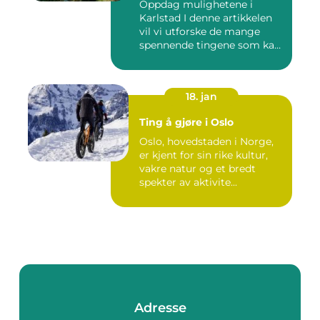
Oppdag mulighetene i
Karlstad I denne artikkelen
vil vi utforske de mange
spennende tingene som kan
...
18. jan
Ting å gjøre i Oslo
Oslo, hovedstaden i Norge,
er kjent for sin rike kultur,
vakre natur og et bredt
spekter av aktivite...
Adresse