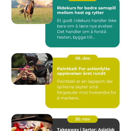
Ridekurs for bedre samspill
mellom hest og rytter
Et godt ridekurs handler ikke
bare om å lære nye øvelser.
Det handler om å forstå
hesten, bygge till...
06. des
Paintball: For actionfylte
opplevelser året rundt
Paintball er en lagsport der
spillerne skyter små
fargekuler mot hverandre for
å markere...
30. nov
Takeaway i Sartor: Asiatisk