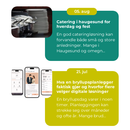
05. aug
Catering i haugesund for
hverdag og fest
En god cateringløsning kan
forvandle både små og store
anledninger. Mange i
Haugesund og omegn
ønske...
21. jul
Hva en bryllupsplanlegger
faktisk gjør og hvorfor flere
velger digitale løsninger
En bryllupsdag varer i noen
timer. Planleggingen kan
strekke seg over måneder
og ofte år. Mange brud...