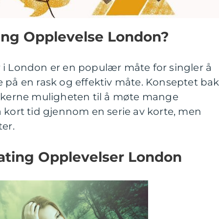
ing Opplevelse London?
 i London er en populær måte for singler å
 på en rask og effektiv måte. Konseptet ba
takerne muligheten til å møte mange
 kort tid gjennom en serie av korte, men
er.
ating Opplevelser London