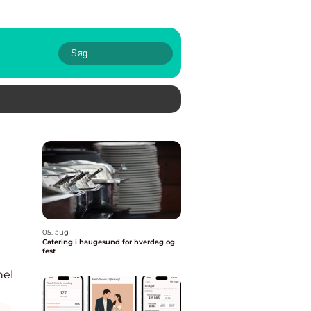
05. aug
Catering i haugesund for hverdag og
fest
nel