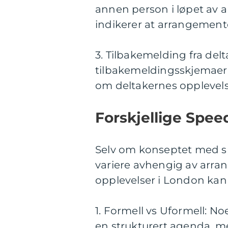
annen person i løpet av 
indikerer at arrangemente
3. Tilbakemelding fra del
tilbakemeldingsskjemaer 
om deltakernes opplevelse
Forskjellige Spee
Selv om konseptet med s
variere avhengig av arra
opplevelser i London kan
1. Formell vs Uformell: N
en strukturert agenda, m