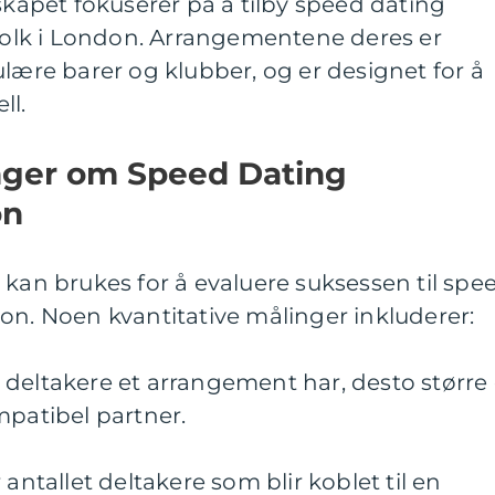
lskapet fokuserer på å tilby speed dating
gfolk i London. Arrangementene deres er
ulære barer og klubber, og er designet for å
ll.
inger om Speed Dating
on
 kan brukes for å evaluere suksessen til spe
on. Noen kvantitative målinger inkluderer:
ere deltakere et arrangement har, desto større 
mpatibel partner.
 antallet deltakere som blir koblet til en