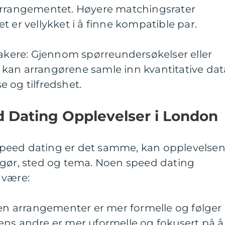
arrangementet. Høyere matchingsrater
t er vellykket i å finne kompatible par.
takere: Gjennom spørreundersøkelser eller
kan arrangørene samle inn kvantitative dat
 og tilfredshet.
d Dating Opplevelser i London
peed dating er det samme, kan opplevelse
ngør, sted og tema. Noen speed dating
 være:
oen arrangementer er mer formelle og følger
ens andre er mer uformelle og fokusert på å