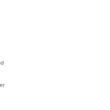
ed
er