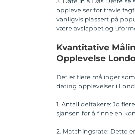
3. Date in a Das Dette se
opplevelser for travle fa
vanligvis plassert på pop
være avslappet og uforme
Kvantitative Mål
Opplevelse Lond
Det er flere målinger som
dating opplevelser i Lond
1. Antall deltakere: Jo fl
sjansen for å finne en ko
2. Matchingsrate: Dette er