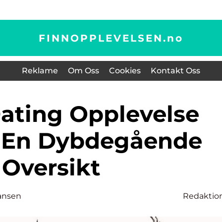
FINNOPPLEVELSEN.
no
Reklame
Om Oss
Cookies
Kontakt Oss
 En Dybdegående
Oversikt
ansen
Redaktio