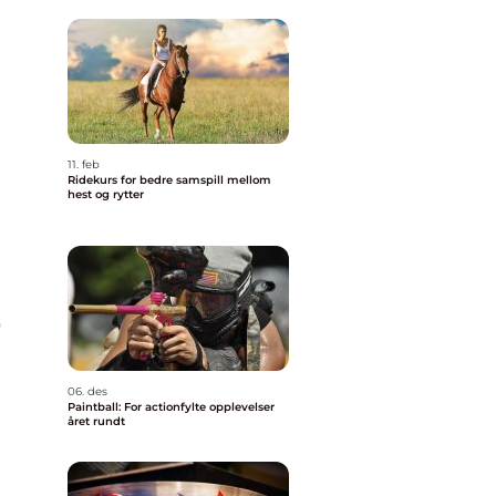
11. feb
Ridekurs for bedre samspill mellom
hest og rytter
0
06. des
Paintball: For actionfylte opplevelser
året rundt