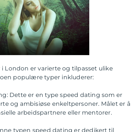
i London er varierte og tilpasset ulike
oen populære typer inkluderer:
ing: Dette er en type speed dating som er
erte og ambisiøse enkeltpersoner. Målet er å
sielle arbeidspartnere eller mentorer.
nne typen speed dating er dedikert til