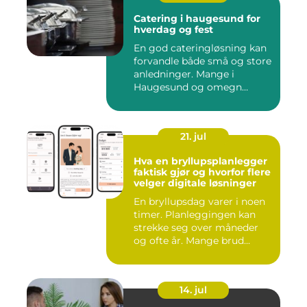
Catering i haugesund for
hverdag og fest
En god cateringløsning kan
forvandle både små og store
anledninger. Mange i
Haugesund og omegn
ønske...
21. jul
Hva en bryllupsplanlegger
faktisk gjør og hvorfor flere
velger digitale løsninger
En bryllupsdag varer i noen
timer. Planleggingen kan
strekke seg over måneder
og ofte år. Mange brud...
14. jul