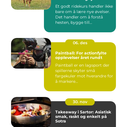
Et godt ridekurs handler ikke
bare om å lære nye øvelser.
Det handler om å forstå
hesten, bygge till...
06. des
Paintball: For actionfylte
opplevelser året rundt
Paintball er en lagsport der
spillerne skyter små
fargekuler mot hverandre for
å markere...
30. nov
Takeaway i Sartor: Asiatisk
smak, raskt og enkelt på
Sotra