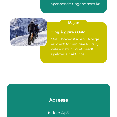
spennende tingene som kan
...
18. jan
Ting å gjøre i Oslo
Oslo, hovedstaden i Norge,
er kjent for sin rike kultur,
vakre natur og et bredt
spekter av aktivite...
Adresse