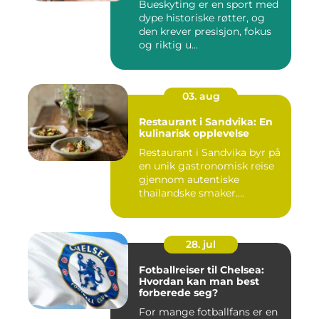
Bueskyting er en sport med
dype historiske røtter, og
den krever presisjon, fokus
og riktig u...
03. aug
Restaurant i Sandvika: En
kulinarisk opplevelse
Restaurant i Sandvika byr på
en unik gastronomisk reise
gjennom autentiske
thailandske smaker....
28. jul
Fotballreiser til Chelsea:
Hvordan kan man best
forberede seg?
For mange fotballfans er en