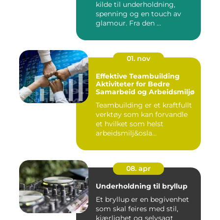
kilde til underholdning,
spenning og en touch av
glamour. Fra den ...
01. nov
Effektive Teambuilding
Aktiviteter for Bedre
Samarbeid og Arbeidsmiljø
Teambuilding er et kraftfullt
verktøy som kan forvandle
et hvilket som helst
arbeidsmilj&osla...
08. apr
Underholdning til bryllup
Et bryllup er en begivenhet
som skal feires med stil,
kjærlighet og selvsagt