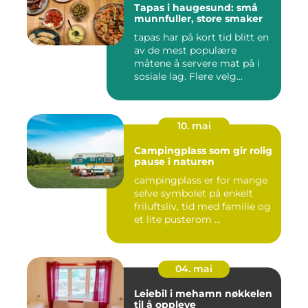
Tapas i haugesund: små
munnfuller, store smaker
tapas har på kort tid blitt en
av de mest populære
måtene å servere mat på i
sosiale lag. Flere velg...
10. mai
Campingplass som gir rolig
pause i naturen
campingplass er for mange
selve symbolet på enkelt
friluftsliv, tid med familie og
et lite pusterom ...
04. mai
Leiebil i mehamn nøkkelen
til å oppleve