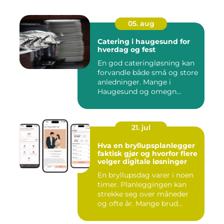
05. aug
Catering i haugesund for
hverdag og fest
En god cateringløsning kan
forvandle både små og store
anledninger. Mange i
Haugesund og omegn
ønske...
21. jul
Hva en bryllupsplanlegger
faktisk gjør og hvorfor flere
velger digitale løsninger
En bryllupsdag varer i noen
timer. Planleggingen kan
strekke seg over måneder
og ofte år. Mange brud...