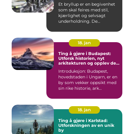
Et bryllup er en begivenhet
som skal feires med stil,
kjærlighet og selvsagt
underholdning. De...
18. jan
Ting å gjøre i Budapest:
Utforsk historien, nyt
arkitekturen og opplev det
pulserende nattelivet
Introduksjon: Budapest,
hovedstaden i Ungarn, er en
by som vekker oppsikt med
sin rike historie, ark...
18. jan
Ting å gjøre i Karlstad:
Utforskningen av en unik
by