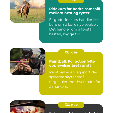
Ridekurs for bedre samspill
mellom hest og rytter
Et godt ridekurs handler ikke
bare om å lære nye øvelser.
Det handler om å forstå
hesten, bygge till...
06. des
Paintball: For actionfylte
opplevelser året rundt
Paintball er en lagsport der
spillerne skyter små
fargekuler mot hverandre for
å markere...
30. nov