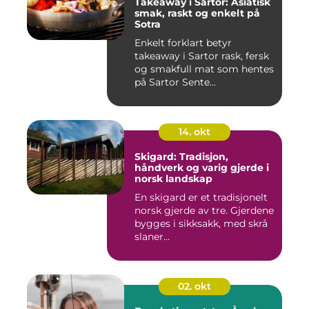
Takeaway i Sartor: Asiatisk
smak, raskt og enkelt på
Sotra
Enkelt forklart betyr
takeaway i Sartor rask, fersk
og smakfull mat som hentes
på Sartor Sente...
14. okt
Skigard: Tradisjon,
håndverk og varig gjerde i
norsk landskap
En skigard er et tradisjonelt
norsk gjerde av tre. Gjerdene
bygges i sikksakk, med skrå
slaner...
02. okt