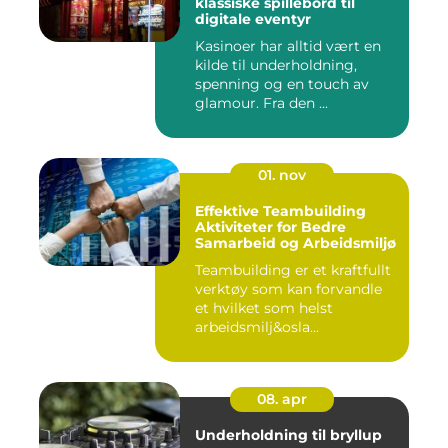
klassiske spillebord til
digitale eventyr
Kasinoer har alltid vært en
kilde til underholdning,
spenning og en touch av
glamour. Fra den ...
01. nov
Effektive Teambuilding
Aktiviteter for Bedre
Samarbeid og Arbeidsmiljø
Teambuilding er et kraftfullt
verktøy som kan forvandle
et hvilket som helst
arbeidsmilj&osla...
08. apr
Underholdning til bryllup