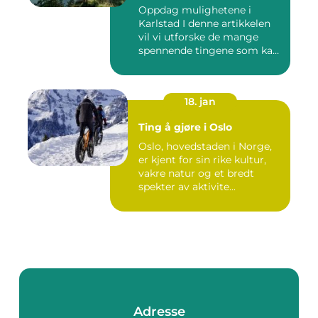
Oppdag mulighetene i
Karlstad I denne artikkelen
vil vi utforske de mange
spennende tingene som kan
...
18. jan
Ting å gjøre i Oslo
Oslo, hovedstaden i Norge,
er kjent for sin rike kultur,
vakre natur og et bredt
spekter av aktivite...
Adresse