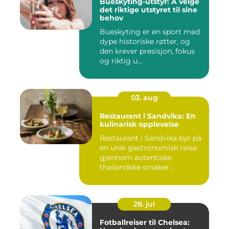
Bueskyting-utstyr: Å velge
det riktige utstyret til sine
behov
Bueskyting er en sport med
dype historiske røtter, og
den krever presisjon, fokus
og riktig u...
03. aug
Restaurant i Sandvika: En
kulinarisk opplevelse
Restaurant i Sandvika byr på
en unik gastronomisk reise
gjennom autentiske
thailandske smaker....
28. jul
Fotballreiser til Chelsea: