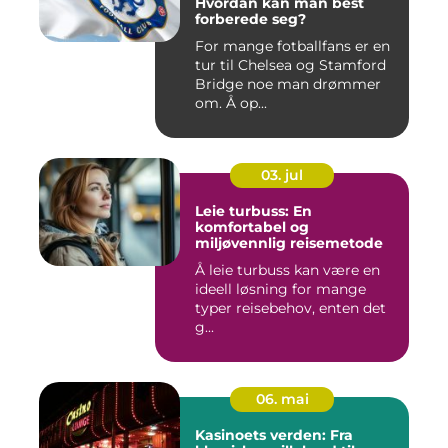
Hvordan kan man best
forberede seg?
For mange fotballfans er en
tur til Chelsea og Stamford
Bridge noe man drømmer
om. Å op...
03. jul
Leie turbuss: En
komfortabel og
miljøvennlig reisemetode
Å leie turbuss kan være en
ideell løsning for mange
typer reisebehov, enten det
g...
06. mai
Kasinoets verden: Fra