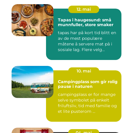
12. mai
Tapas i haugesund: små
munnfuller, store smaker
tapas har på kort tid blitt en
av de mest populære
måtene å servere mat på i
sosiale lag. Flere velg...
10. mai
Campingplass som gir rolig
pause i naturen
campingplass er for mange
selve symbolet på enkelt
friluftsliv, tid med familie og
et lite pusterom ...
04. mai