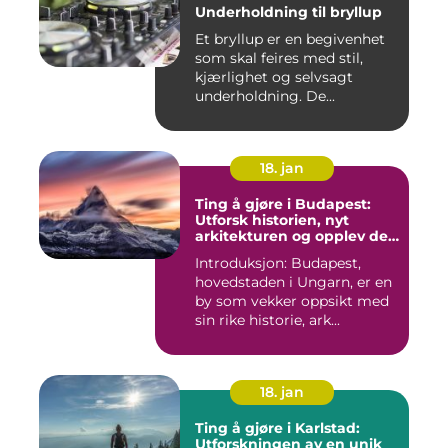
Underholdning til bryllup
Et bryllup er en begivenhet
som skal feires med stil,
kjærlighet og selvsagt
underholdning. De...
18. jan
Ting å gjøre i Budapest:
Utforsk historien, nyt
arkitekturen og opplev det
pulserende nattelivet
Introduksjon: Budapest,
hovedstaden i Ungarn, er en
by som vekker oppsikt med
sin rike historie, ark...
18. jan
Ting å gjøre i Karlstad:
Utforskningen av en unik