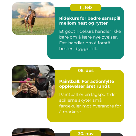
11. feb
Ridekurs for bedre samspill
mellom hest og rytter
Et godt ridekurs handler ikke
bare om å lære nye øvelser.
Det handler om å forstå
hesten, bygge till...
06. des
Paintball: For actionfylte
opplevelser året rundt
Paintball er en lagsport der
spillerne skyter små
fargekuler mot hverandre for
å markere...
30. nov