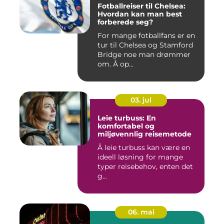
Fotballreiser til Chelsea:
Hvordan kan man best
forberede seg?
For mange fotballfans er en
tur til Chelsea og Stamford
Bridge noe man drømmer
om. Å op...
03. jul
Leie turbuss: En
komfortabel og
miljøvennlig reisemetode
Å leie turbuss kan være en
ideell løsning for mange
typer reisebehov, enten det
g...
06. mai