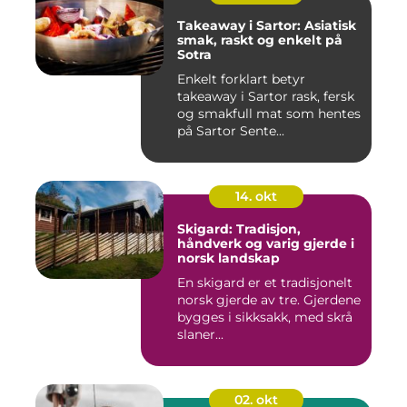
Takeaway i Sartor: Asiatisk
smak, raskt og enkelt på
Sotra
Enkelt forklart betyr
takeaway i Sartor rask, fersk
og smakfull mat som hentes
på Sartor Sente...
14. okt
Skigard: Tradisjon,
håndverk og varig gjerde i
norsk landskap
En skigard er et tradisjonelt
norsk gjerde av tre. Gjerdene
bygges i sikksakk, med skrå
slaner...
02. okt