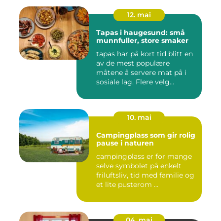
12. mai
Tapas i haugesund: små
munnfuller, store smaker
tapas har på kort tid blitt en
av de mest populære
måtene å servere mat på i
sosiale lag. Flere velg...
10. mai
Campingplass som gir rolig
pause i naturen
campingplass er for mange
selve symbolet på enkelt
friluftsliv, tid med familie og
et lite pusterom ...
04. mai