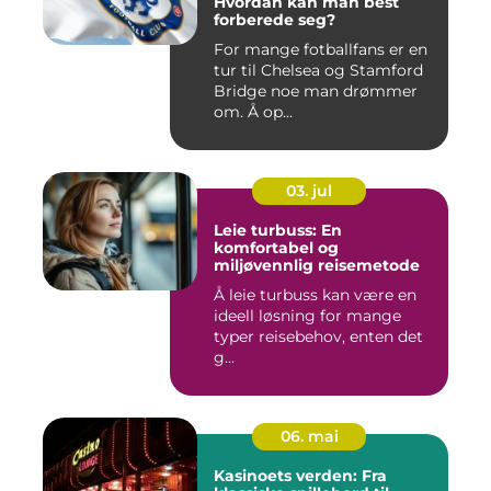
Hvordan kan man best
forberede seg?
For mange fotballfans er en
tur til Chelsea og Stamford
Bridge noe man drømmer
om. Å op...
03. jul
Leie turbuss: En
komfortabel og
miljøvennlig reisemetode
Å leie turbuss kan være en
ideell løsning for mange
typer reisebehov, enten det
g...
06. mai
Kasinoets verden: Fra