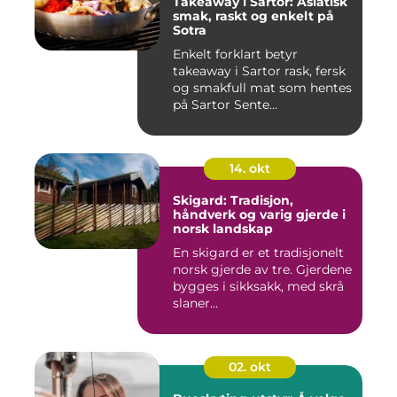
Takeaway i Sartor: Asiatisk
smak, raskt og enkelt på
Sotra
Enkelt forklart betyr
takeaway i Sartor rask, fersk
og smakfull mat som hentes
på Sartor Sente...
14. okt
Skigard: Tradisjon,
håndverk og varig gjerde i
norsk landskap
En skigard er et tradisjonelt
norsk gjerde av tre. Gjerdene
bygges i sikksakk, med skrå
slaner...
02. okt