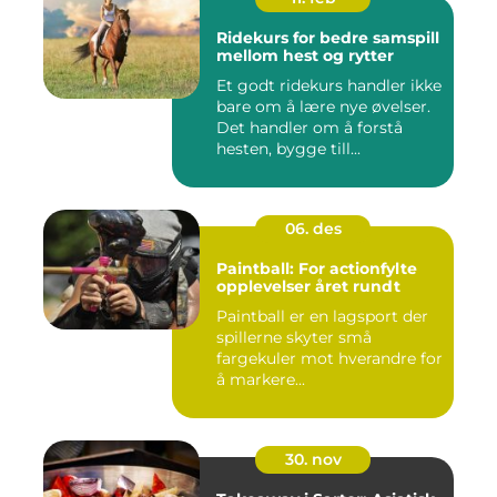
Ridekurs for bedre samspill
mellom hest og rytter
Et godt ridekurs handler ikke
bare om å lære nye øvelser.
Det handler om å forstå
hesten, bygge till...
06. des
Paintball: For actionfylte
opplevelser året rundt
Paintball er en lagsport der
spillerne skyter små
fargekuler mot hverandre for
å markere...
30. nov