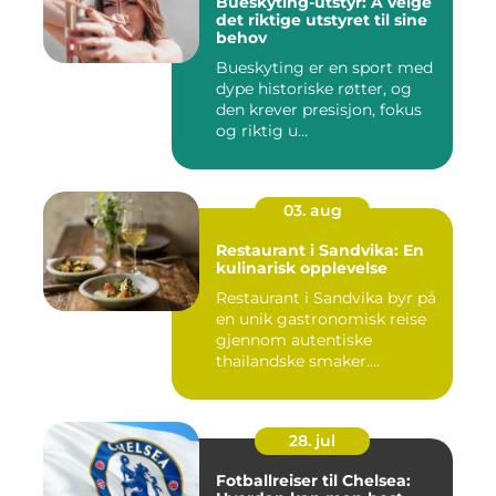
Bueskyting-utstyr: Å velge
det riktige utstyret til sine
behov
Bueskyting er en sport med
dype historiske røtter, og
den krever presisjon, fokus
og riktig u...
03. aug
Restaurant i Sandvika: En
kulinarisk opplevelse
Restaurant i Sandvika byr på
en unik gastronomisk reise
gjennom autentiske
thailandske smaker....
28. jul
Fotballreiser til Chelsea: