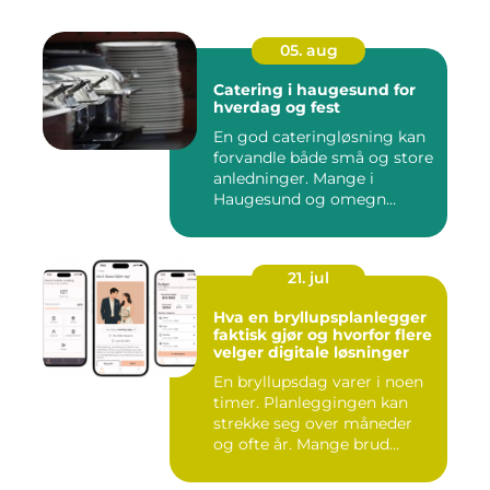
05. aug
Catering i haugesund for
hverdag og fest
En god cateringløsning kan
forvandle både små og store
anledninger. Mange i
Haugesund og omegn
ønske...
21. jul
Hva en bryllupsplanlegger
faktisk gjør og hvorfor flere
velger digitale løsninger
En bryllupsdag varer i noen
timer. Planleggingen kan
strekke seg over måneder
og ofte år. Mange brud...