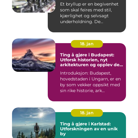
Et bryllup er en begivenhet
som skal feires med stil,
kjærlighet og selvsagt
underholdning. De...
18. jan
Ting å gjøre i Budapest:
Utforsk historien, nyt
arkitekturen og opplev det
pulserende nattelivet
Introduksjon: Budapest,
hovedstaden i Ungarn, er en
by som vekker oppsikt med
sin rike historie, ark...
18. jan
Ting å gjøre i Karlstad:
Utforskningen av en unik
by