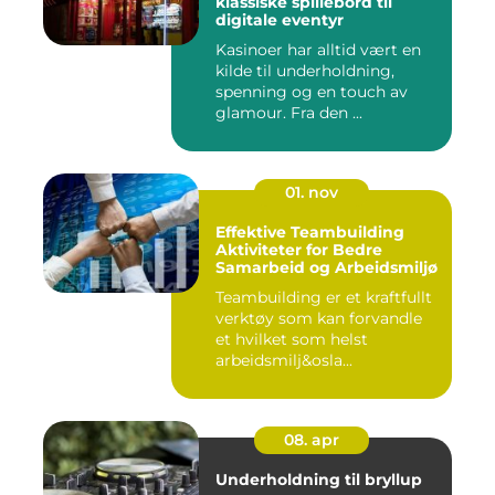
klassiske spillebord til
digitale eventyr
Kasinoer har alltid vært en
kilde til underholdning,
spenning og en touch av
glamour. Fra den ...
01. nov
Effektive Teambuilding
Aktiviteter for Bedre
Samarbeid og Arbeidsmiljø
Teambuilding er et kraftfullt
verktøy som kan forvandle
et hvilket som helst
arbeidsmilj&osla...
08. apr
Underholdning til bryllup