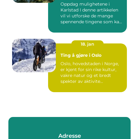
Oppdag mulighetene i
Karlstad I denne artikkelen
vil vi utforske de mange
spennende tingene som kan
...
18. jan
Ting å gjøre i Oslo
Oslo, hovedstaden i Norge,
er kjent for sin rike kultur,
vakre natur og et bredt
spekter av aktivite...
Adresse