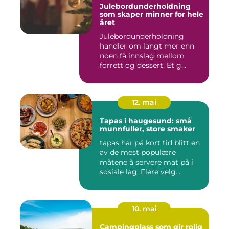
Julebordunderholdning
som skaper minner for hele
året
Julebordunderholdning
handler om langt mer enn
noen få innslag mellom
forrett og dessert. Et g...
12. mai
Tapas i haugesund: små
munnfuller, store smaker
tapas har på kort tid blitt en
av de mest populære
måtene å servere mat på i
sosiale lag. Flere velg...
10. mai
Campingplass som gir rolig