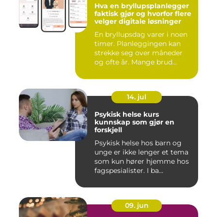
Hva en bryllupsplanlegger
faktisk gjør og hvorfor flere
velger digitale løsninger
En bryllupsdag varer i noen
timer. Planleggingen kan
strekke seg over måneder
og ofte år. Mange brud...
14. jul
Psykisk helse kurs
kunnskap som gjør en
forskjell
Psykisk helse hos barn og
unge er ikke lenger et tema
som kun hører hjemme hos
fagspesialister. I ba...
09. jun