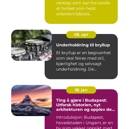
verktøy som kan forvandle
et hvilket som helst
arbeidsmilj&osla...
08. apr
Underholdning til bryllup
Et bryllup er en begivenhet
som skal feires med stil,
kjærlighet og selvsagt
underholdning. De...
18. jan
Ting å gjøre i Budapest:
Utforsk historien, nyt
arkitekturen og opplev det
pulserende nattelivet
Introduksjon: Budapest,
hovedstaden i Ungarn, er en
by som vekker oppsikt med