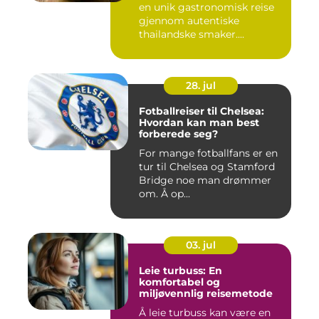
en unik gastronomisk reise
gjennom autentiske
thailandske smaker....
28. jul
Fotballreiser til Chelsea:
Hvordan kan man best
forberede seg?
For mange fotballfans er en
tur til Chelsea og Stamford
Bridge noe man drømmer
om. Å op...
03. jul
Leie turbuss: En
komfortabel og
miljøvennlig reisemetode
Å leie turbuss kan være en