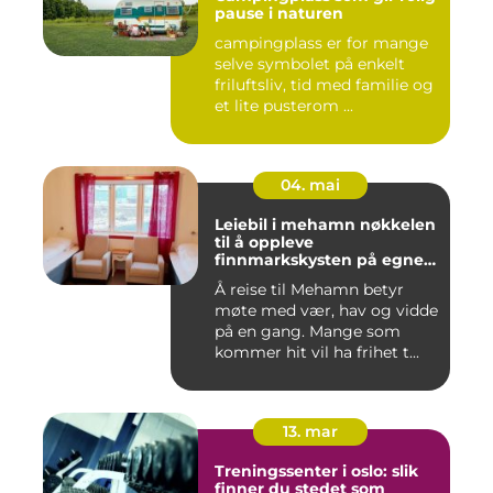
pause i naturen
campingplass er for mange
selve symbolet på enkelt
friluftsliv, tid med familie og
et lite pusterom ...
04. mai
Leiebil i mehamn nøkkelen
til å oppleve
finnmarkskysten på egne
premisser
Å reise til Mehamn betyr
møte med vær, hav og vidde
på en gang. Mange som
kommer hit vil ha frihet t...
13. mar
Treningssenter i oslo: slik
finner du stedet som