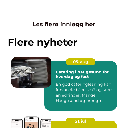
Les flere innlegg her
Flere nyheter
05. aug
Catering i haugesund for
hverdag og fest
En god cateringløsning kan
forvandle både små og store
anledninger. Mange i
Haugesund og omegn
ønske...
21. jul