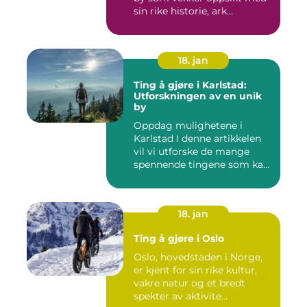
sin rike historie, ark...
18. jan
Ting å gjøre i Karlstad:
Utforskningen av en unik
by
Oppdag mulighetene i
Karlstad I denne artikkelen
vil vi utforske de mange
spennende tingene som kan
...
18. jan
Ting å gjøre i Oslo
Oslo, hovedstaden i Norge,
er kjent for sin rike kultur,
vakre natur og et bredt
spekter av aktivite...