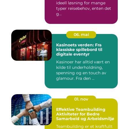
ideell løsning for mange
typer reisebehov, enten det
g...
06. mai
Kasinoets verden: Fra
klassiske spillebord til
digitale eventyr
Kasinoer har alltid vært en
kilde til underholdning,
spenning og en touch av
glamour. Fra den ...
01. nov
Effektive Teambuilding
Aktiviteter for Bedre
Samarbeid og Arbeidsmiljø
Teambuilding er et kraftfullt