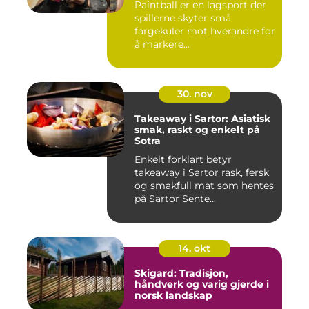
Paintball er en lagsport der
spillerne skyter små
fargekuler mot hverandre for
å markere...
30. nov
Takeaway i Sartor: Asiatisk
smak, raskt og enkelt på
Sotra
Enkelt forklart betyr
takeaway i Sartor rask, fersk
og smakfull mat som hentes
på Sartor Sente...
14. okt
Skigard: Tradisjon,
håndverk og varig gjerde i
norsk landskap