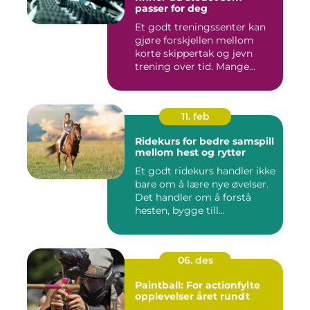
passer for deg
Et godt treningssenter kan
gjøre forskjellen mellom
korte skippertak og jevn
trening over tid. Mange...
11. feb
Ridekurs for bedre samspill
mellom hest og rytter
Et godt ridekurs handler ikke
bare om å lære nye øvelser.
Det handler om å forstå
hesten, bygge till...
06. des
Paintball: For actionfylte
opplevelser året rundt