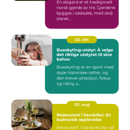
En skigard er et tradisjonelt
norsk gjerde av tre. Gjerdene
bygges i sikksakk, med skrå
slaner...
02. okt
Bueskyting-utstyr: Å velge
det riktige utstyret til sine
behov
Bueskyting er en sport med
dype historiske røtter, og
den krever presisjon, fokus
og riktig u...
03. aug
Restaurant i Sandvika: En
kulinarisk opplevelse
Restaurant i Sandvika byr på