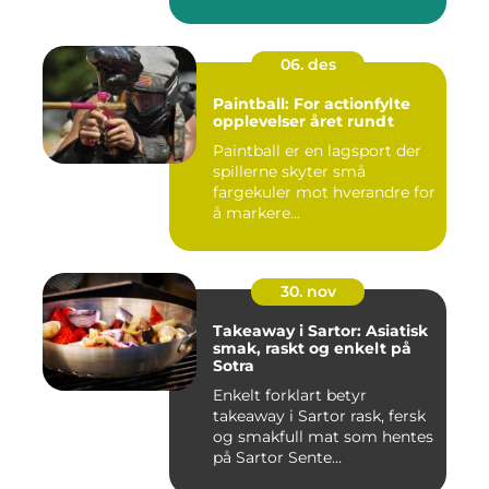
06. des
Paintball: For actionfylte
opplevelser året rundt
Paintball er en lagsport der
spillerne skyter små
fargekuler mot hverandre for
å markere...
30. nov
Takeaway i Sartor: Asiatisk
smak, raskt og enkelt på
Sotra
Enkelt forklart betyr
takeaway i Sartor rask, fersk
og smakfull mat som hentes
på Sartor Sente...