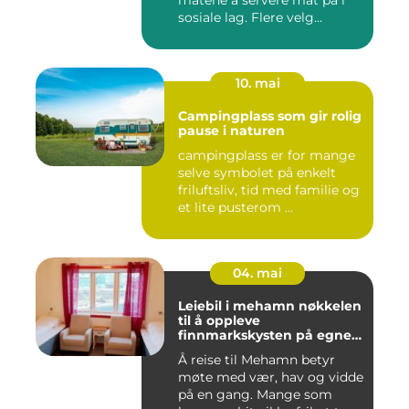
sosiale lag. Flere velg...
10. mai
Campingplass som gir rolig
pause i naturen
campingplass er for mange
selve symbolet på enkelt
friluftsliv, tid med familie og
et lite pusterom ...
04. mai
Leiebil i mehamn nøkkelen
til å oppleve
finnmarkskysten på egne
premisser
Å reise til Mehamn betyr
møte med vær, hav og vidde
på en gang. Mange som