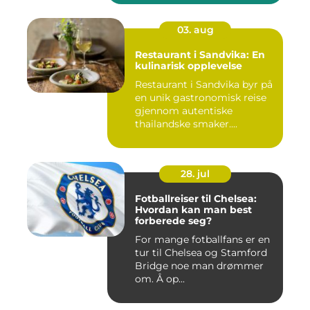
03. aug
Restaurant i Sandvika: En
kulinarisk opplevelse
Restaurant i Sandvika byr på
en unik gastronomisk reise
gjennom autentiske
thailandske smaker....
28. jul
Fotballreiser til Chelsea:
Hvordan kan man best
forberede seg?
For mange fotballfans er en
tur til Chelsea og Stamford
Bridge noe man drømmer
om. Å op...