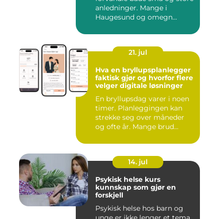
anledninger. Mange i
Haugesund og omegn
ønske...
21. jul
Hva en bryllupsplanlegger
faktisk gjør og hvorfor flere
velger digitale løsninger
En bryllupsdag varer i noen
timer. Planleggingen kan
strekke seg over måneder
og ofte år. Mange brud...
14. jul
Psykisk helse kurs
kunnskap som gjør en
forskjell
Psykisk helse hos barn og
unge er ikke lenger et tema