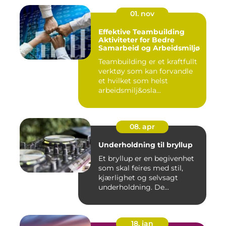
01. nov
Effektive Teambuilding
Aktiviteter for Bedre
Samarbeid og Arbeidsmiljø
Teambuilding er et kraftfullt
verktøy som kan forvandle
et hvilket som helst
arbeidsmilj&osla...
08. apr
Underholdning til bryllup
Et bryllup er en begivenhet
som skal feires med stil,
kjærlighet og selvsagt
underholdning. De...
18. jan