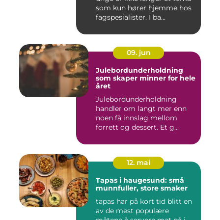
som kun hører hjemme hos
fagspesialister. I ba...
09. jun
Julebordunderholdning
som skaper minner for hele
året
Julebordunderholdning
handler om langt mer enn
noen få innslag mellom
forrett og dessert. Et g...
12. mai
Tapas i haugesund: små
munnfuller, store smaker
tapas har på kort tid blitt en
av de mest populære
måtene å servere mat på i